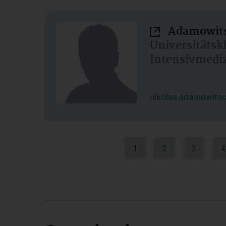
Adamowits
Universitätsk
Intensivmedi
nikolas.adamowits
1
2
3
4