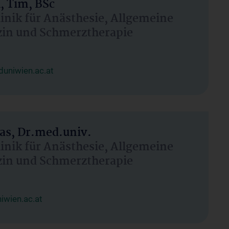
, Tim, BSc
linik für Anästhesie, Allgemeine
zin und Schmerztherapie
uniwien.ac.at
as, Dr.med.univ.
linik für Anästhesie, Allgemeine
zin und Schmerztherapie
wien.ac.at