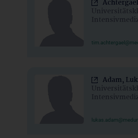
Achtergael
Universitätsk
Intensivmedi
tim.achtergael@med
Adam, Luk
Universitätsk
Intensivmedi
lukas.adam@meduni