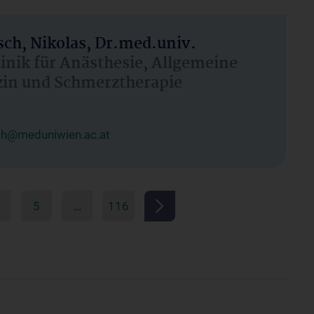
ch, Nikolas, Dr.med.univ.
linik für Anästhesie, Allgemeine
zin und Schmerztherapie
ch@meduniwien.ac.at
5
…
116