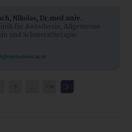
ch, Nikolas, Dr.med.univ.
linik für Anästhesie, Allgemeine
zin und Schmerztherapie
ch@meduniwien.ac.at
5
…
116