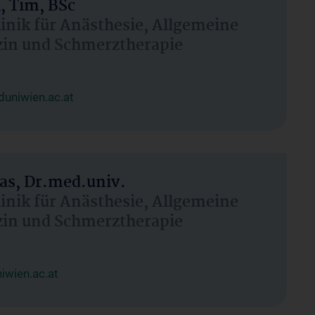
, Tim, BSc
linik für Anästhesie, Allgemeine
zin und Schmerztherapie
uniwien.ac.at
as, Dr.med.univ.
linik für Anästhesie, Allgemeine
zin und Schmerztherapie
wien.ac.at