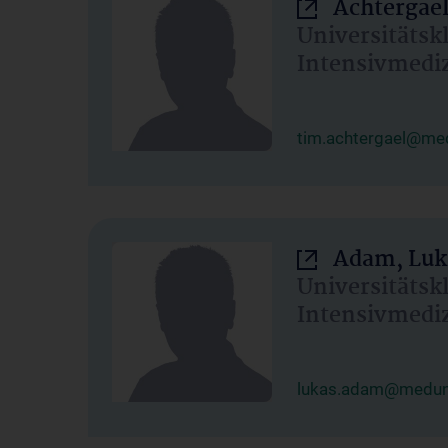
Achtergael
Universitätsk
Intensivmedi
tim.achtergael@med
Adam, Luk
Universitätsk
Intensivmedi
lukas.adam@meduni