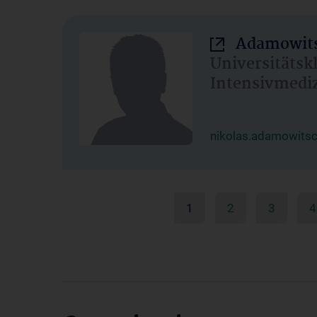
Adamowits
Universitätsk
Intensivmedi
nikolas.adamowits
1
2
3
4