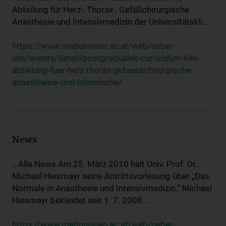
Abteilung für Herz-, Thorax-, Gefäßchirurgische
Anästhesie und Intensivmedizin der Universitätskli...
https://www.meduniwien.ac.at/web/ueber-
uns/events/detail/postgraduales-curriculum-klin-
abteilung-fuer-herz-thorax-gefaesschirurgische-
anaesthesie-und-intensivme/
News
...Alle News Am 25. März 2010 hält Univ. Prof. Dr.
Michael Hiesmayr seine Antrittsvorlesung über „Das
Normale in Anästhesie und Intensivmedizin.“ Michael
Hiesmayr bekleidet seit 1. 7. 2008...
https://www.meduniwien.ac.at/web/ueber-