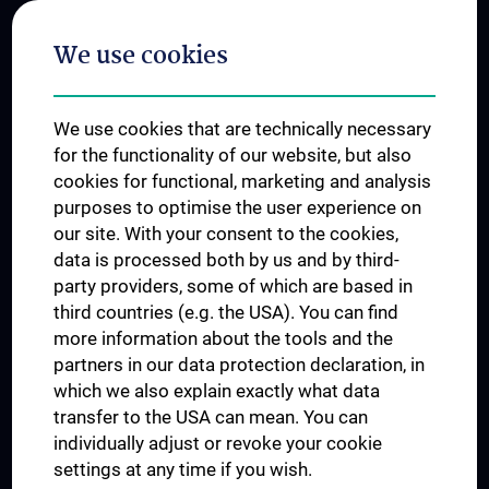
Postgraduate Trainings
We use cookies
Dual Career
Trusted Reseach - Research Security - Foreign Interference
We use cookies that are technically necessary
UNESCO Chair on Bioethics
for the functionality of our website, but also
MUVI
cookies for functional, marketing and analysis
purposes to optimise the user experience on
our site. With your consent to the cookies,
Connect with us
data is processed both by us and by third-
party providers, some of which are based in
third countries (e.g. the USA). You can find
more information about the tools and the
partners in our data protection declaration, in
which we also explain exactly what data
PRESSE
transfer to the USA can mean. You can
JOBS
individually adjust or revoke your cookie
MEDUNI SHOP
settings at any time if you wish.