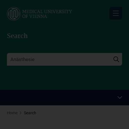
Skip
to
main
content
Search
Home
Search