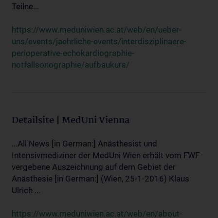
Teilne...
https://www.meduniwien.ac.at/web/en/ueber-
uns/events/jaehrliche-events/interdisziplinaere-
perioperative-echokardiographie-
notfallsonographie/aufbaukurs/
Detailsite | MedUni Vienna
...All News [in German:] Anästhesist und
Intensivmediziner der MedUni Wien erhält vom FWF
vergebene Auszeichnung auf dem Gebiet der
Anästhesie [in German:] (Wien, 25-1-2016) Klaus
Ulrich ...
https://www.meduniwien.ac.at/web/en/about-