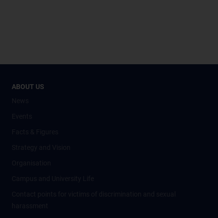
ABOUT US
News
Events
Facts & Figures
Strategy and Vision
Organisation
Campus and University Life
Contact points for victims of discrimination and sexual
harassment