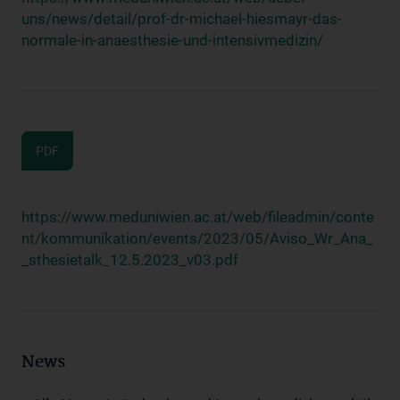
uns/news/detail/prof-dr-michael-hiesmayr-das-
normale-in-anaesthesie-und-intensivmedizin/
PDF
https://www.meduniwien.ac.at/web/fileadmin/conte
nt/kommunikation/events/2023/05/Aviso_Wr_Ana_
_sthesietalk_12.5.2023_v03.pdf
News