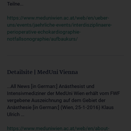
Teilne...
https://www.meduniwien.ac.at/web/en/ueber-
uns/events/jaehrliche-events/interdisziplinaere-
perioperative-echokardiographie-
notfallsonographie/aufbaukurs/
Detailsite | MedUni Vienna
...All News [in German:] Anästhesist und
Intensivmediziner der MedUni Wien erhält vom FWF
vergebene Auszeichnung auf dem Gebiet der
Anästhesie [in German:] (Wien, 25-1-2016) Klaus
Ulrich ...
https://www.meduniwien.ac.at/web/en/about-