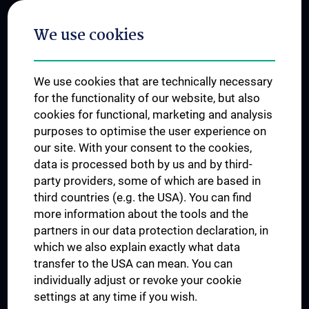
Postgraduate Trainings
We use cookies
Dual Career
Trusted Reseach - Research Security - Foreign Interference
We use cookies that are technically necessary
UNESCO Chair on Bioethics
for the functionality of our website, but also
MUVI
cookies for functional, marketing and analysis
purposes to optimise the user experience on
our site. With your consent to the cookies,
Connect with us
data is processed both by us and by third-
party providers, some of which are based in
third countries (e.g. the USA). You can find
more information about the tools and the
partners in our data protection declaration, in
which we also explain exactly what data
PRESSE
transfer to the USA can mean. You can
JOBS
individually adjust or revoke your cookie
MEDUNI SHOP
settings at any time if you wish.