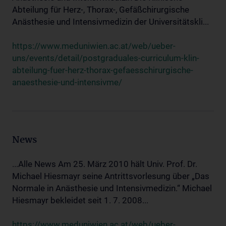
Abteilung für Herz-, Thorax-, Gefäßchirurgische
Anästhesie und Intensivmedizin der Universitätskli...
https://www.meduniwien.ac.at/web/ueber-
uns/events/detail/postgraduales-curriculum-klin-
abteilung-fuer-herz-thorax-gefaesschirurgische-
anaesthesie-und-intensivme/
News
...Alle News Am 25. März 2010 hält Univ. Prof. Dr.
Michael Hiesmayr seine Antrittsvorlesung über „Das
Normale in Anästhesie und Intensivmedizin.“ Michael
Hiesmayr bekleidet seit 1. 7. 2008...
https://www.meduniwien.ac.at/web/ueber-