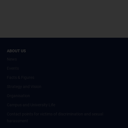
ABOUT US
News
Events
Facts & Figures
Strategy and Vision
Organisation
Campus and University Life
Contact points for victims of discrimination and sexual
harassment