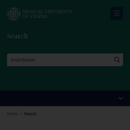
Skip
to
main
content
Search
Home
Search