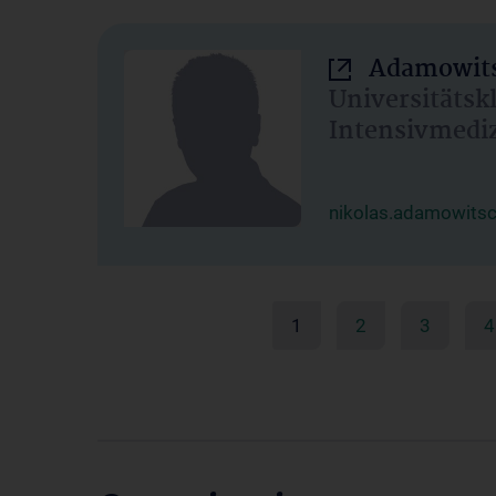
Adamowits
Universitätsk
Intensivmedi
nikolas.adamowits
1
2
3
4