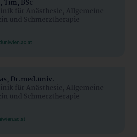
, Tim, BSc
linik für Anästhesie, Allgemeine
zin und Schmerztherapie
uniwien.ac.at
as, Dr.med.univ.
linik für Anästhesie, Allgemeine
zin und Schmerztherapie
wien.ac.at