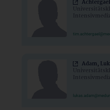
Achtergael
Universitätsk
Intensivmedi
tim.achtergael@med
Adam, Luk
Universitätsk
Intensivmedi
lukas.adam@meduni