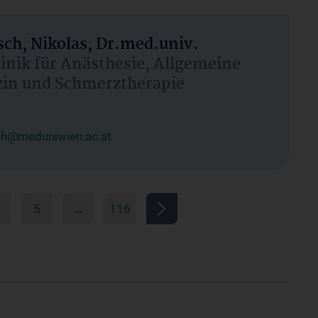
ch, Nikolas, Dr.med.univ.
linik für Anästhesie, Allgemeine
zin und Schmerztherapie
ch@meduniwien.ac.at
5
…
116