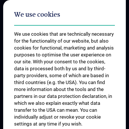
Postgraduate Trainings
We use cookies
Dual Career
Trusted Reseach - Research Security - Foreign Interference
We use cookies that are technically necessary
UNESCO Chair on Bioethics
for the functionality of our website, but also
MUVI
cookies for functional, marketing and analysis
purposes to optimise the user experience on
our site. With your consent to the cookies,
Connect with us
data is processed both by us and by third-
party providers, some of which are based in
third countries (e.g. the USA). You can find
more information about the tools and the
partners in our data protection declaration, in
which we also explain exactly what data
PRESSE
transfer to the USA can mean. You can
JOBS
individually adjust or revoke your cookie
MEDUNI SHOP
settings at any time if you wish.