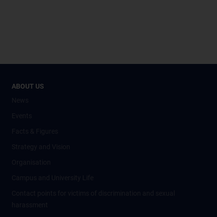
ABOUT US
News
Events
Facts & Figures
Strategy and Vision
Organisation
Campus and University Life
Contact points for victims of discrimination and sexual
harassment