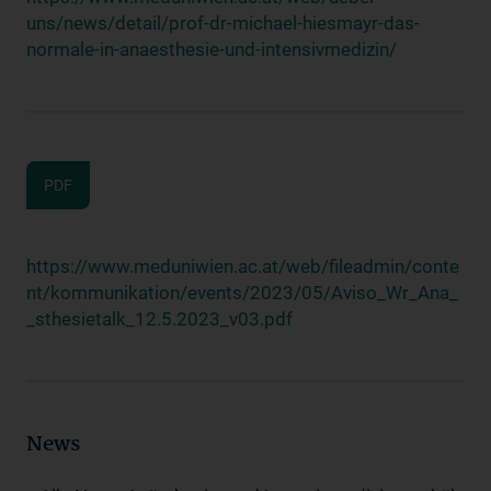
uns/news/detail/prof-dr-michael-hiesmayr-das-
normale-in-anaesthesie-und-intensivmedizin/
PDF
https://www.meduniwien.ac.at/web/fileadmin/conte
nt/kommunikation/events/2023/05/Aviso_Wr_Ana_
_sthesietalk_12.5.2023_v03.pdf
News