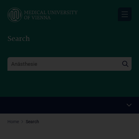
Skip
to
main
content
Search
Home
Search