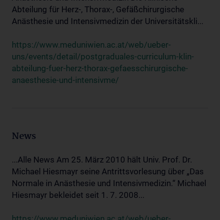
Abteilung für Herz-, Thorax-, Gefäßchirurgische
Anästhesie und Intensivmedizin der Universitätskli...
https://www.meduniwien.ac.at/web/ueber-
uns/events/detail/postgraduales-curriculum-klin-
abteilung-fuer-herz-thorax-gefaesschirurgische-
anaesthesie-und-intensivme/
News
...Alle News Am 25. März 2010 hält Univ. Prof. Dr.
Michael Hiesmayr seine Antrittsvorlesung über „Das
Normale in Anästhesie und Intensivmedizin.“ Michael
Hiesmayr bekleidet seit 1. 7. 2008...
https://www.meduniwien.ac.at/web/ueber-