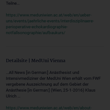
Teilne...
https://www.meduniwien.ac.at/web/en/ueber-
uns/events/jaehrliche-events/interdisziplinaere-
perioperative-echokardiographie-
notfallsonographie/aufbaukurs/
Detailsite | MedUni Vienna
...All News [in German:] Anästhesist und
Intensivmediziner der MedUni Wien erhält vom FWF
vergebene Auszeichnung auf dem Gebiet der
Anästhesie [in German:] (Wien, 25-1-2016) Klaus
Ulrich ...
https://www.meduniwien.ac.at/web/en/about-