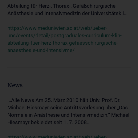
Abteilung für Herz-, Thorax-, Gefäßchirurgische
Anästhesie und Intensivmedizin der Universitätskli...
https://www.meduniwien.ac.at/web/ueber-
uns/events/detail/postgraduales-curriculum-klin-
abteilung-fuer-herz-thorax-gefaesschirurgische-
anaesthesie-und-intensivme/
News
...Alle News Am 25. März 2010 hält Univ. Prof. Dr.
Michael Hiesmayr seine Antrittsvorlesung über „Das
Normale in Anästhesie und Intensivmedizin.“ Michael
Hiesmayr bekleidet seit 1. 7. 2008...
https://www.meduniwien.ac.at/web/ueber-