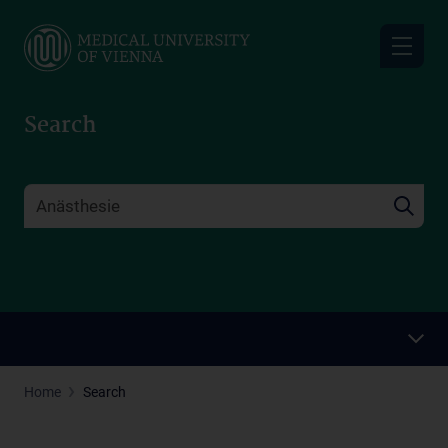
Skip
to
main
content
Search
Home
Search