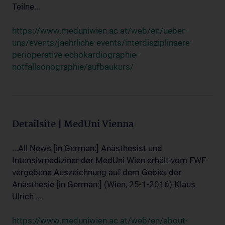
Teilne...
https://www.meduniwien.ac.at/web/en/ueber-
uns/events/jaehrliche-events/interdisziplinaere-
perioperative-echokardiographie-
notfallsonographie/aufbaukurs/
Detailsite | MedUni Vienna
...All News [in German:] Anästhesist und
Intensivmediziner der MedUni Wien erhält vom FWF
vergebene Auszeichnung auf dem Gebiet der
Anästhesie [in German:] (Wien, 25-1-2016) Klaus
Ulrich ...
https://www.meduniwien.ac.at/web/en/about-