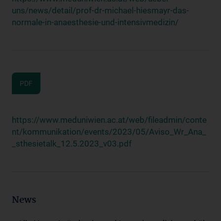
uns/news/detail/prof-dr-michael-hiesmayr-das-
normale-in-anaesthesie-und-intensivmedizin/
PDF
https://www.meduniwien.ac.at/web/fileadmin/conte
nt/kommunikation/events/2023/05/Aviso_Wr_Ana_
_sthesietalk_12.5.2023_v03.pdf
News