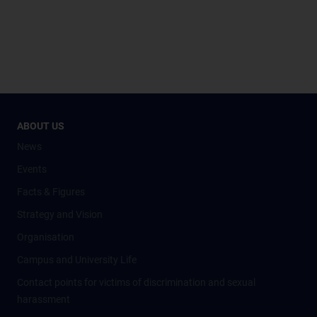
ABOUT US
News
Events
Facts & Figures
Strategy and Vision
Organisation
Campus and University Life
Contact points for victims of discrimination and sexual
harassment