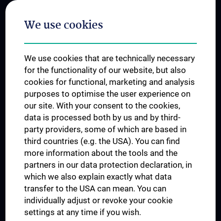
Postgraduate Trainings
We use cookies
Dual Career
Trusted Reseach - Research Security - Foreign Interference
We use cookies that are technically necessary
UNESCO Chair on Bioethics
for the functionality of our website, but also
MUVI
cookies for functional, marketing and analysis
purposes to optimise the user experience on
our site. With your consent to the cookies,
Connect with us
data is processed both by us and by third-
party providers, some of which are based in
third countries (e.g. the USA). You can find
more information about the tools and the
partners in our data protection declaration, in
which we also explain exactly what data
PRESSE
transfer to the USA can mean. You can
JOBS
individually adjust or revoke your cookie
MEDUNI SHOP
settings at any time if you wish.