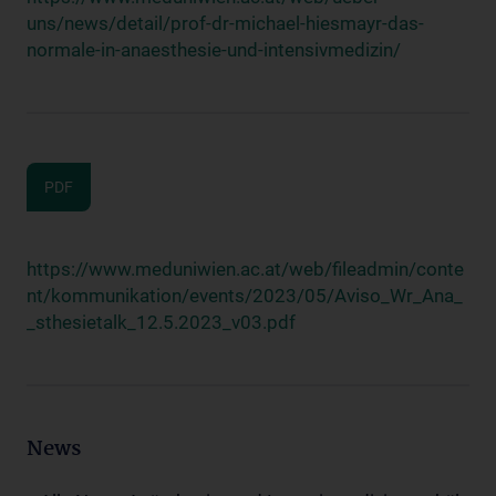
uns/news/detail/prof-dr-michael-hiesmayr-das-
normale-in-anaesthesie-und-intensivmedizin/
PDF
https://www.meduniwien.ac.at/web/fileadmin/conte
nt/kommunikation/events/2023/05/Aviso_Wr_Ana_
_sthesietalk_12.5.2023_v03.pdf
News