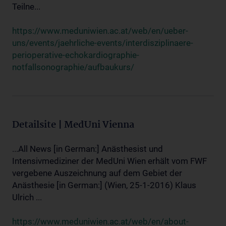
Teilne...
https://www.meduniwien.ac.at/web/en/ueber-
uns/events/jaehrliche-events/interdisziplinaere-
perioperative-echokardiographie-
notfallsonographie/aufbaukurs/
Detailsite | MedUni Vienna
...All News [in German:] Anästhesist und
Intensivmediziner der MedUni Wien erhält vom FWF
vergebene Auszeichnung auf dem Gebiet der
Anästhesie [in German:] (Wien, 25-1-2016) Klaus
Ulrich ...
https://www.meduniwien.ac.at/web/en/about-