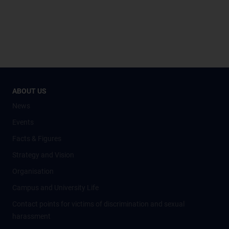
ABOUT US
News
Events
Facts & Figures
Strategy and Vision
Organisation
Campus and University Life
Contact points for victims of discrimination and sexual
harassment