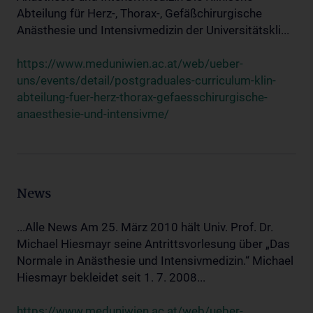
Abteilung für Herz-, Thorax-, Gefäßchirurgische
Anästhesie und Intensivmedizin der Universitätskli...
https://www.meduniwien.ac.at/web/ueber-
uns/events/detail/postgraduales-curriculum-klin-
abteilung-fuer-herz-thorax-gefaesschirurgische-
anaesthesie-und-intensivme/
News
...Alle News Am 25. März 2010 hält Univ. Prof. Dr.
Michael Hiesmayr seine Antrittsvorlesung über „Das
Normale in Anästhesie und Intensivmedizin.“ Michael
Hiesmayr bekleidet seit 1. 7. 2008...
https://www.meduniwien.ac.at/web/ueber-