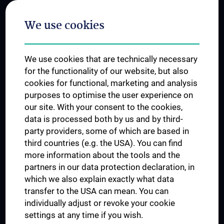
Postgraduate Trainings
We use cookies
Dual Career
Trusted Reseach - Research Security - Foreign Interference
We use cookies that are technically necessary
UNESCO Chair on Bioethics
for the functionality of our website, but also
MUVI
cookies for functional, marketing and analysis
purposes to optimise the user experience on
our site. With your consent to the cookies,
Connect with us
data is processed both by us and by third-
party providers, some of which are based in
third countries (e.g. the USA). You can find
more information about the tools and the
partners in our data protection declaration, in
which we also explain exactly what data
PRESSE
transfer to the USA can mean. You can
JOBS
individually adjust or revoke your cookie
MEDUNI SHOP
settings at any time if you wish.