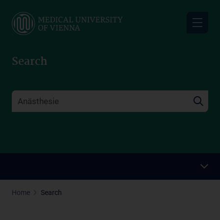
Skip
to
main
content
Search
Home
Search