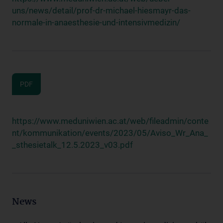
uns/news/detail/prof-dr-michael-hiesmayr-das-
normale-in-anaesthesie-und-intensivmedizin/
PDF
https://www.meduniwien.ac.at/web/fileadmin/conte
nt/kommunikation/events/2023/05/Aviso_Wr_Ana_
_sthesietalk_12.5.2023_v03.pdf
News