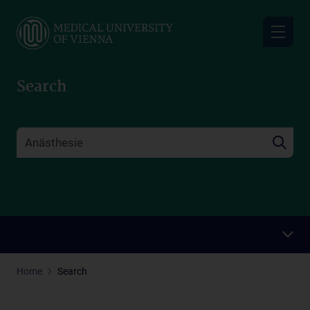
Skip
to
main
content
Search
Home
Search