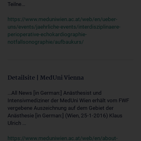
Teilne...
https://www.meduniwien.ac.at/web/en/ueber-
uns/events/jaehrliche-events/interdisziplinaere-
perioperative-echokardiographie-
notfallsonographie/aufbaukurs/
Detailsite | MedUni Vienna
...All News [in German:] Anästhesist und
Intensivmediziner der MedUni Wien erhält vom FWF
vergebene Auszeichnung auf dem Gebiet der
Anästhesie [in German:] (Wien, 25-1-2016) Klaus
Ulrich ...
https://www.meduniwien.ac.at/web/en/about-