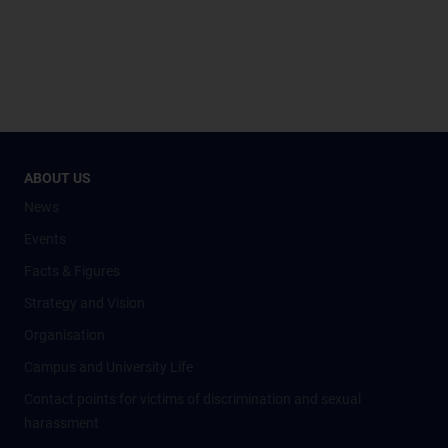
ABOUT US
News
Events
Facts & Figures
Strategy and Vision
Organisation
Campus and University Life
Contact points for victims of discrimination and sexual
harassment