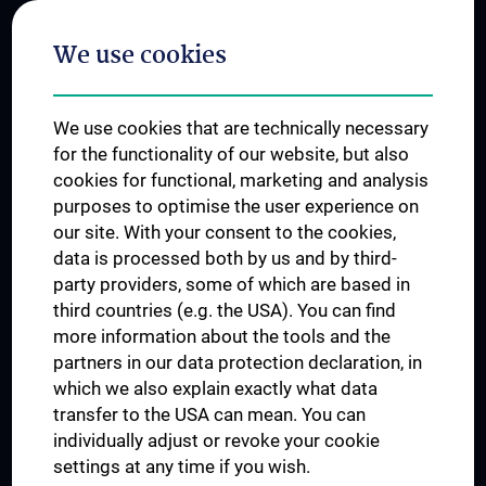
Postgraduate Trainings
We use cookies
Dual Career
Trusted Reseach - Research Security - Foreign Interference
We use cookies that are technically necessary
UNESCO Chair on Bioethics
for the functionality of our website, but also
MUVI
cookies for functional, marketing and analysis
purposes to optimise the user experience on
our site. With your consent to the cookies,
Connect with us
data is processed both by us and by third-
party providers, some of which are based in
third countries (e.g. the USA). You can find
more information about the tools and the
partners in our data protection declaration, in
which we also explain exactly what data
PRESSE
transfer to the USA can mean. You can
JOBS
individually adjust or revoke your cookie
MEDUNI SHOP
settings at any time if you wish.