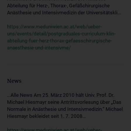
Abteilung für Herz-, Thorax-, Gefäßchirurgische
Anästhesie und Intensivmedizin der Universitätskli...
https://www.meduniwien.ac.at/web/ueber-
uns/events/detail/postgraduales-curriculum-klin-
abteilung-fuer-herz-thorax-gefaesschirurgische-
anaesthesie-und-intensivme/
News
...Alle News Am 25. März 2010 hält Univ. Prof. Dr.
Michael Hiesmayr seine Antrittsvorlesung über „Das
Normale in Anästhesie und Intensivmedizin.“ Michael
Hiesmayr bekleidet seit 1. 7. 2008...
https://www.meduniwien.ac.at/web/ueber-