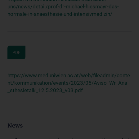
uns/news/detail/prof-dr-michael-hiesmayr-das-
normale-in-anaesthesie-und-intensivmedizin/
PDF
https://www.meduniwien.ac.at/web/fileadmin/conte
nt/kommunikation/events/2023/05/Aviso_Wr_Ana_
_sthesietalk_12.5.2023_v03.pdf
News