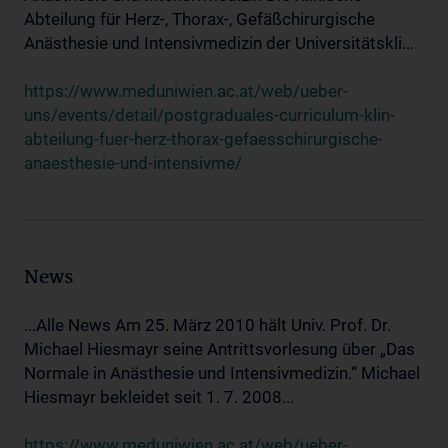
Abteilung für Herz-, Thorax-, Gefäßchirurgische
Anästhesie und Intensivmedizin der Universitätskli...
https://www.meduniwien.ac.at/web/ueber-
uns/events/detail/postgraduales-curriculum-klin-
abteilung-fuer-herz-thorax-gefaesschirurgische-
anaesthesie-und-intensivme/
News
...Alle News Am 25. März 2010 hält Univ. Prof. Dr.
Michael Hiesmayr seine Antrittsvorlesung über „Das
Normale in Anästhesie und Intensivmedizin.“ Michael
Hiesmayr bekleidet seit 1. 7. 2008...
https://www.meduniwien.ac.at/web/ueber-