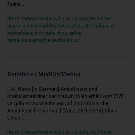
Teilne...
https://www.meduniwien.ac.at/web/en/ueber-
uns/events/jaehrliche-events/interdisziplinaere-
perioperative-echokardiographie-
notfallsonographie/aufbaukurs/
Detailsite | MedUni Vienna
...All News [in German:] Anästhesist und
Intensivmediziner der MedUni Wien erhält vom FWF
vergebene Auszeichnung auf dem Gebiet der
Anästhesie [in German:] (Wien, 25-1-2016) Klaus
Ulrich ...
https://www.meduniwien.ac.at/web/en/about-