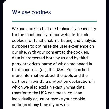
Postgraduate Trainings
We use cookies
Dual Career
Trusted Reseach - Research Security - Foreign Interference
We use cookies that are technically necessary
UNESCO Chair on Bioethics
for the functionality of our website, but also
MUVI
cookies for functional, marketing and analysis
purposes to optimise the user experience on
our site. With your consent to the cookies,
Connect with us
data is processed both by us and by third-
party providers, some of which are based in
third countries (e.g. the USA). You can find
more information about the tools and the
partners in our data protection declaration, in
which we also explain exactly what data
PRESSE
transfer to the USA can mean. You can
JOBS
individually adjust or revoke your cookie
MEDUNI SHOP
settings at any time if you wish.