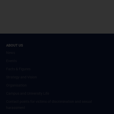
ABOUT US
News
Events
Facts & Figures
Strategy and Vision
Organisation
Campus and University Life
Contact points for victims of discrimination and sexual
harassment