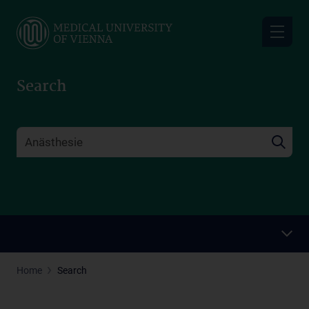
Skip
to
main
content
Search
Home
Search