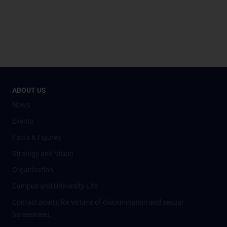
ABOUT US
News
Events
Facts & Figures
Strategy and Vision
Organisation
Campus and University Life
Contact points for victims of discrimination and sexual
harassment