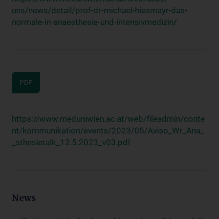
uns/news/detail/prof-dr-michael-hiesmayr-das-
normale-in-anaesthesie-und-intensivmedizin/
PDF
https://www.meduniwien.ac.at/web/fileadmin/conte
nt/kommunikation/events/2023/05/Aviso_Wr_Ana_
_sthesietalk_12.5.2023_v03.pdf
News