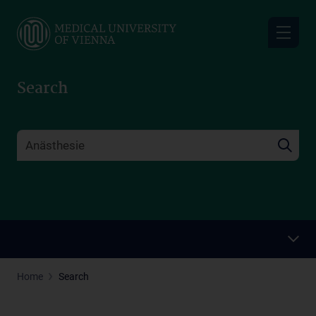
Skip
to
main
content
Search
Home
Search