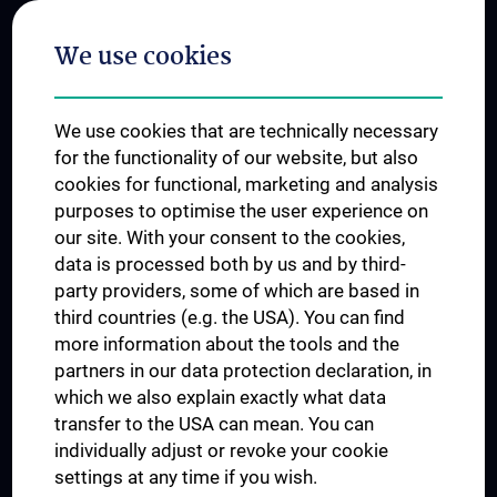
Postgraduate Trainings
We use cookies
Dual Career
Trusted Reseach - Research Security - Foreign Interference
We use cookies that are technically necessary
UNESCO Chair on Bioethics
for the functionality of our website, but also
MUVI
cookies for functional, marketing and analysis
purposes to optimise the user experience on
our site. With your consent to the cookies,
Connect with us
data is processed both by us and by third-
party providers, some of which are based in
third countries (e.g. the USA). You can find
more information about the tools and the
partners in our data protection declaration, in
which we also explain exactly what data
PRESSE
transfer to the USA can mean. You can
JOBS
individually adjust or revoke your cookie
MEDUNI SHOP
settings at any time if you wish.