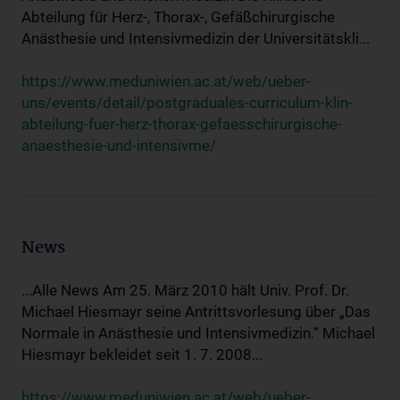
Abteilung für Herz-, Thorax-, Gefäßchirurgische
Anästhesie und Intensivmedizin der Universitätskli...
https://www.meduniwien.ac.at/web/ueber-
uns/events/detail/postgraduales-curriculum-klin-
abteilung-fuer-herz-thorax-gefaesschirurgische-
anaesthesie-und-intensivme/
News
...Alle News Am 25. März 2010 hält Univ. Prof. Dr.
Michael Hiesmayr seine Antrittsvorlesung über „Das
Normale in Anästhesie und Intensivmedizin.“ Michael
Hiesmayr bekleidet seit 1. 7. 2008...
https://www.meduniwien.ac.at/web/ueber-