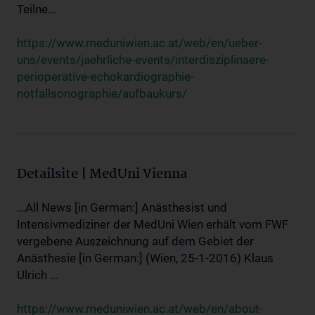
Teilne...
https://www.meduniwien.ac.at/web/en/ueber-
uns/events/jaehrliche-events/interdisziplinaere-
perioperative-echokardiographie-
notfallsonographie/aufbaukurs/
Detailsite | MedUni Vienna
...All News [in German:] Anästhesist und
Intensivmediziner der MedUni Wien erhält vom FWF
vergebene Auszeichnung auf dem Gebiet der
Anästhesie [in German:] (Wien, 25-1-2016) Klaus
Ulrich ...
https://www.meduniwien.ac.at/web/en/about-