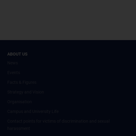
ABOUT US
News
Events
Facts & Figures
Strategy and Vision
Organisation
Campus and University Life
Contact points for victims of discrimination and sexual
harassment