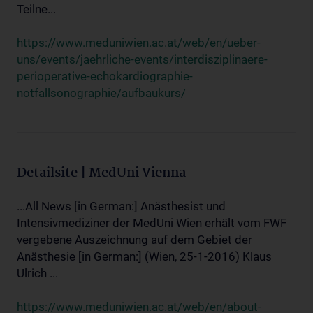
Teilne...
https://www.meduniwien.ac.at/web/en/ueber-
uns/events/jaehrliche-events/interdisziplinaere-
perioperative-echokardiographie-
notfallsonographie/aufbaukurs/
Detailsite | MedUni Vienna
...All News [in German:] Anästhesist und
Intensivmediziner der MedUni Wien erhält vom FWF
vergebene Auszeichnung auf dem Gebiet der
Anästhesie [in German:] (Wien, 25-1-2016) Klaus
Ulrich ...
https://www.meduniwien.ac.at/web/en/about-