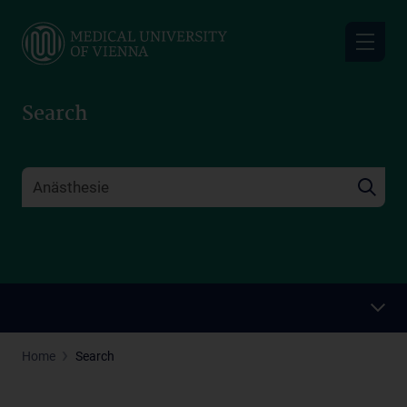
Skip
to
main
content
Search
Home
Search