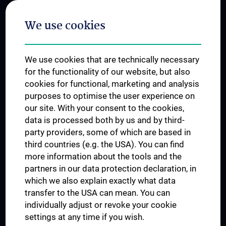
Postgraduate Trainings
We use cookies
Dual Career
Trusted Reseach - Research Security - Foreign Interference
We use cookies that are technically necessary
UNESCO Chair on Bioethics
for the functionality of our website, but also
MUVI
cookies for functional, marketing and analysis
purposes to optimise the user experience on
our site. With your consent to the cookies,
Connect with us
data is processed both by us and by third-
party providers, some of which are based in
third countries (e.g. the USA). You can find
more information about the tools and the
partners in our data protection declaration, in
which we also explain exactly what data
PRESSE
transfer to the USA can mean. You can
JOBS
individually adjust or revoke your cookie
MEDUNI SHOP
settings at any time if you wish.