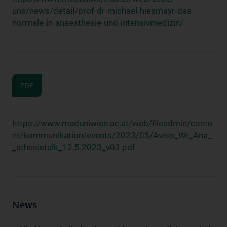
uns/news/detail/prof-dr-michael-hiesmayr-das-
normale-in-anaesthesie-und-intensivmedizin/
PDF
https://www.meduniwien.ac.at/web/fileadmin/conte
nt/kommunikation/events/2023/05/Aviso_Wr_Ana_
_sthesietalk_12.5.2023_v03.pdf
News