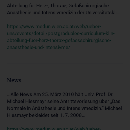
Abteilung für Herz-, Thorax-, Gefäßchirurgische
Anästhesie und Intensivmedizin der Universitätskli...
https://www.meduniwien.ac.at/web/ueber-
uns/events/detail/postgraduales-curriculum-klin-
abteilung-fuer-herz-thorax-gefaesschirurgische-
anaesthesie-und-intensivme/
News
...Alle News Am 25. März 2010 hält Univ. Prof. Dr.
Michael Hiesmayr seine Antrittsvorlesung über „Das
Normale in Anästhesie und Intensivmedizin.“ Michael
Hiesmayr bekleidet seit 1. 7. 2008...
https://www.meduniwien.ac.at/web/ueber-