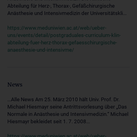
Abteilung für Herz-, Thorax-, Gefäßchirurgische
Anästhesie und Intensivmedizin der Universitätskli...
https://www.meduniwien.ac.at/web/ueber-
uns/events/detail/postgraduales-curriculum-klin-
abteilung-fuer-herz-thorax-gefaesschirurgische-
anaesthesie-und-intensivme/
News
...Alle News Am 25. März 2010 hält Univ. Prof. Dr.
Michael Hiesmayr seine Antrittsvorlesung über „Das
Normale in Anästhesie und Intensivmedizin.“ Michael
Hiesmayr bekleidet seit 1. 7. 2008...
https://www.meduniwien.ac.at/web/ueber-