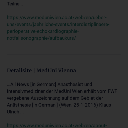
Teilne...
https://www.meduniwien.ac.at/web/en/ueber-
uns/events/jaehrliche-events/interdisziplinaere-
perioperative-echokardiographie-
notfallsonographie/aufbaukurs/
Detailsite | MedUni Vienna
...All News [in German:] Anästhesist und
Intensivmediziner der MedUni Wien erhält vom FWF
vergebene Auszeichnung auf dem Gebiet der
Anästhesie [in German:] (Wien, 25-1-2016) Klaus
Ulrich ...
https://www.meduniwien.ac.at/web/en/about-