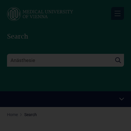
Skip
to
main
content
Search
Home
Search