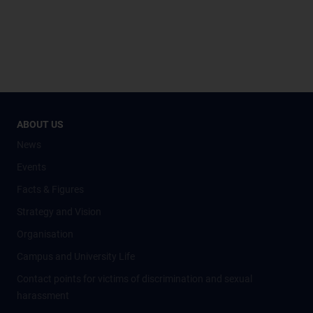
ABOUT US
News
Events
Facts & Figures
Strategy and Vision
Organisation
Campus and University Life
Contact points for victims of discrimination and sexual
harassment