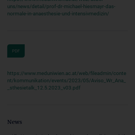
uns/news/detail/prof-dr-michael-hiesmayr-das-
normale-in-anaesthesie-und-intensivmedizin/
PDF
https://www.meduniwien.ac.at/web/fileadmin/conte
nt/kommunikation/events/2023/05/Aviso_Wr_Ana_
_sthesietalk_12.5.2023_v03.pdf
News