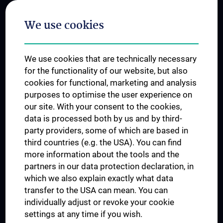
Postgraduate Trainings
We use cookies
Dual Career
Trusted Reseach - Research Security - Foreign Interference
We use cookies that are technically necessary
UNESCO Chair on Bioethics
for the functionality of our website, but also
MUVI
cookies for functional, marketing and analysis
purposes to optimise the user experience on
our site. With your consent to the cookies,
Connect with us
data is processed both by us and by third-
party providers, some of which are based in
third countries (e.g. the USA). You can find
more information about the tools and the
partners in our data protection declaration, in
which we also explain exactly what data
PRESSE
transfer to the USA can mean. You can
JOBS
individually adjust or revoke your cookie
MEDUNI SHOP
settings at any time if you wish.