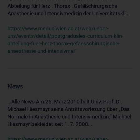
Abteilung für Herz-, Thorax-, Gefäßchirurgische
Anästhesie und Intensivmedizin der Universitätskli...
https://www.meduniwien.ac.at/web/ueber-
uns/events/detail/postgraduales-curriculum-klin-
abteilung-fuer-herz-thorax-gefaesschirurgische-
anaesthesie-und-intensivme/
News
...Alle News Am 25. März 2010 hält Univ. Prof. Dr.
Michael Hiesmayr seine Antrittsvorlesung über „Das
Normale in Anästhesie und Intensivmedizin.“ Michael
Hiesmayr bekleidet seit 1. 7. 2008...
https://www.meduniwien.ac.at/web/ueber-