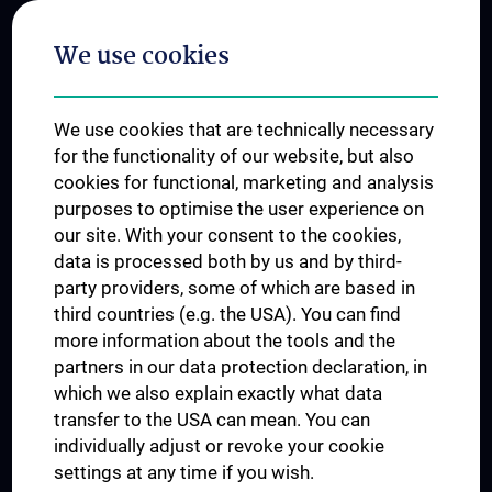
Postgraduate Trainings
We use cookies
Dual Career
Trusted Reseach - Research Security - Foreign Interference
We use cookies that are technically necessary
UNESCO Chair on Bioethics
for the functionality of our website, but also
MUVI
cookies for functional, marketing and analysis
purposes to optimise the user experience on
our site. With your consent to the cookies,
Connect with us
data is processed both by us and by third-
party providers, some of which are based in
third countries (e.g. the USA). You can find
more information about the tools and the
partners in our data protection declaration, in
which we also explain exactly what data
PRESSE
transfer to the USA can mean. You can
JOBS
individually adjust or revoke your cookie
MEDUNI SHOP
settings at any time if you wish.