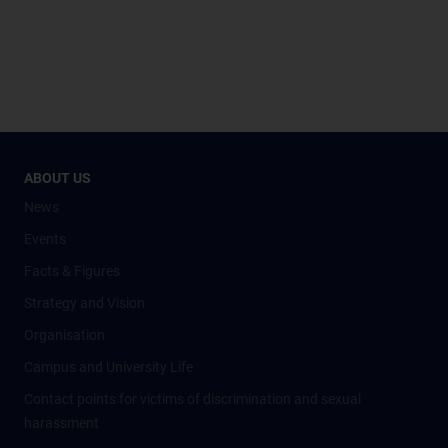
ABOUT US
News
Events
Facts & Figures
Strategy and Vision
Organisation
Campus and University Life
Contact points for victims of discrimination and sexual
harassment