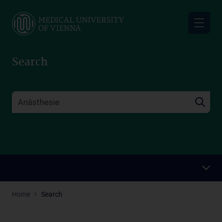
Skip
to
main
content
Search
Home
Search