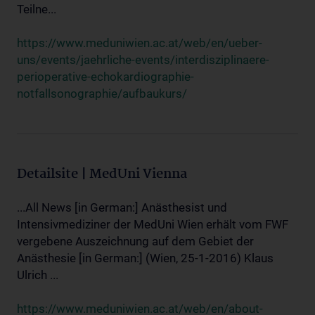
Teilne...
https://www.meduniwien.ac.at/web/en/ueber-
uns/events/jaehrliche-events/interdisziplinaere-
perioperative-echokardiographie-
notfallsonographie/aufbaukurs/
Detailsite | MedUni Vienna
...All News [in German:] Anästhesist und
Intensivmediziner der MedUni Wien erhält vom FWF
vergebene Auszeichnung auf dem Gebiet der
Anästhesie [in German:] (Wien, 25-1-2016) Klaus
Ulrich ...
https://www.meduniwien.ac.at/web/en/about-