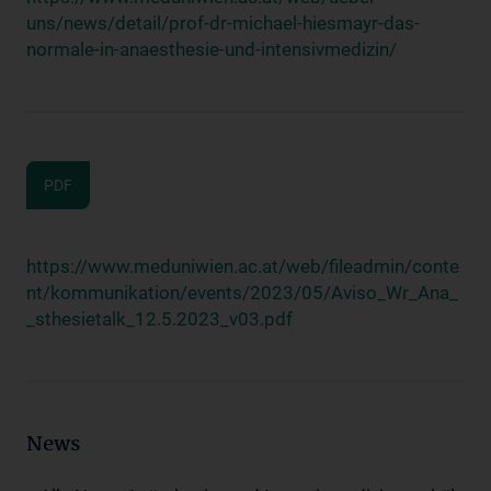
uns/news/detail/prof-dr-michael-hiesmayr-das-
normale-in-anaesthesie-und-intensivmedizin/
PDF
https://www.meduniwien.ac.at/web/fileadmin/conte
nt/kommunikation/events/2023/05/Aviso_Wr_Ana_
_sthesietalk_12.5.2023_v03.pdf
News