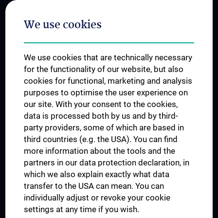
Postgraduate Trainings
We use cookies
Dual Career
Trusted Reseach - Research Security - Foreign Interference
We use cookies that are technically necessary
UNESCO Chair on Bioethics
for the functionality of our website, but also
MUVI
cookies for functional, marketing and analysis
purposes to optimise the user experience on
our site. With your consent to the cookies,
Connect with us
data is processed both by us and by third-
party providers, some of which are based in
third countries (e.g. the USA). You can find
more information about the tools and the
partners in our data protection declaration, in
which we also explain exactly what data
PRESSE
transfer to the USA can mean. You can
JOBS
individually adjust or revoke your cookie
MEDUNI SHOP
settings at any time if you wish.