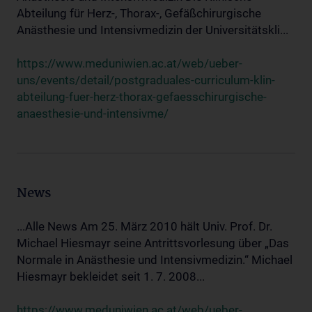
Abteilung für Herz-, Thorax-, Gefäßchirurgische
Anästhesie und Intensivmedizin der Universitätskli...
https://www.meduniwien.ac.at/web/ueber-
uns/events/detail/postgraduales-curriculum-klin-
abteilung-fuer-herz-thorax-gefaesschirurgische-
anaesthesie-und-intensivme/
News
...Alle News Am 25. März 2010 hält Univ. Prof. Dr.
Michael Hiesmayr seine Antrittsvorlesung über „Das
Normale in Anästhesie und Intensivmedizin.“ Michael
Hiesmayr bekleidet seit 1. 7. 2008...
https://www.meduniwien.ac.at/web/ueber-