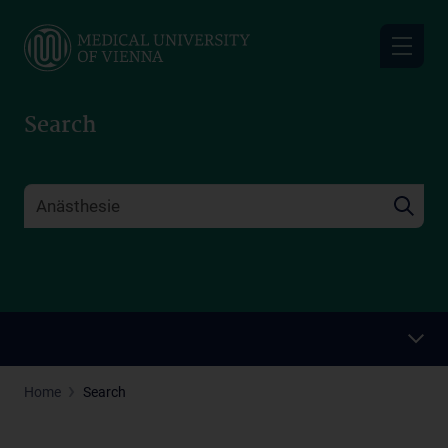
Skip
to
main
content
Search
Home
Search