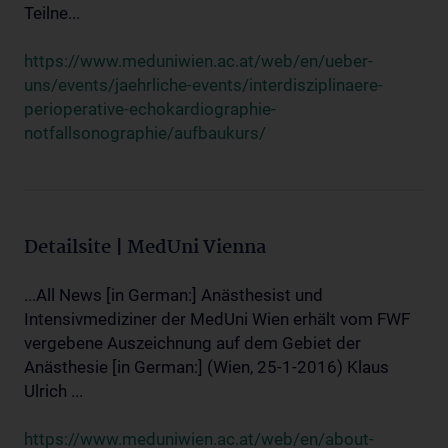
Teilne...
https://www.meduniwien.ac.at/web/en/ueber-
uns/events/jaehrliche-events/interdisziplinaere-
perioperative-echokardiographie-
notfallsonographie/aufbaukurs/
Detailsite | MedUni Vienna
...All News [in German:] Anästhesist und
Intensivmediziner der MedUni Wien erhält vom FWF
vergebene Auszeichnung auf dem Gebiet der
Anästhesie [in German:] (Wien, 25-1-2016) Klaus
Ulrich ...
https://www.meduniwien.ac.at/web/en/about-