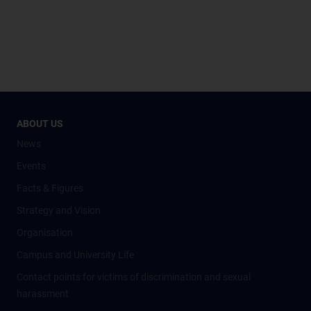
ABOUT US
News
Events
Facts & Figures
Strategy and Vision
Organisation
Campus and University Life
Contact points for victims of discrimination and sexual
harassment