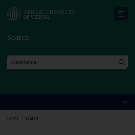
Skip
to
main
content
Search
Home
Search