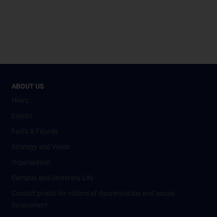
ABOUT US
News
Events
Facts & Figures
Strategy and Vision
Organisation
Campus and University Life
Contact points for victims of discrimination and sexual
harassment