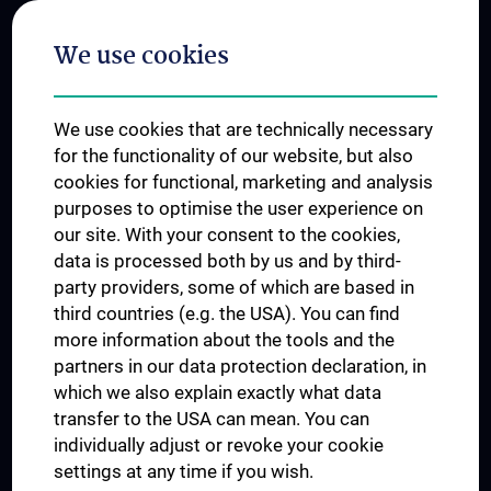
Postgraduate Trainings
We use cookies
Dual Career
Trusted Reseach - Research Security - Foreign Interference
We use cookies that are technically necessary
UNESCO Chair on Bioethics
for the functionality of our website, but also
MUVI
cookies for functional, marketing and analysis
purposes to optimise the user experience on
our site. With your consent to the cookies,
Connect with us
data is processed both by us and by third-
party providers, some of which are based in
third countries (e.g. the USA). You can find
more information about the tools and the
partners in our data protection declaration, in
which we also explain exactly what data
PRESSE
transfer to the USA can mean. You can
JOBS
individually adjust or revoke your cookie
MEDUNI SHOP
settings at any time if you wish.