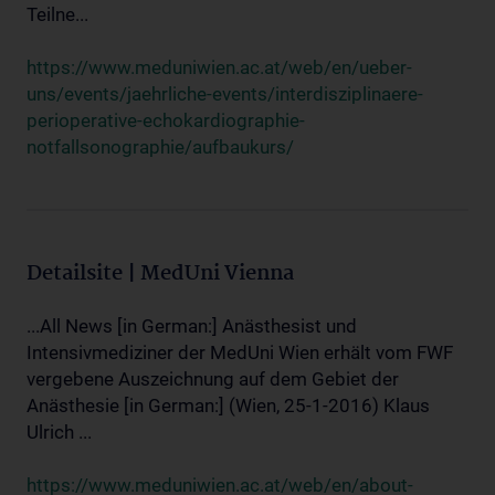
Teilne...
https://www.meduniwien.ac.at/web/en/ueber-
uns/events/jaehrliche-events/interdisziplinaere-
perioperative-echokardiographie-
notfallsonographie/aufbaukurs/
Detailsite | MedUni Vienna
...All News [in German:] Anästhesist und
Intensivmediziner der MedUni Wien erhält vom FWF
vergebene Auszeichnung auf dem Gebiet der
Anästhesie [in German:] (Wien, 25-1-2016) Klaus
Ulrich ...
https://www.meduniwien.ac.at/web/en/about-