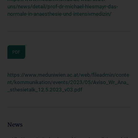
uns/news/detail/prof-dr-michael-hiesmayr-das-
normale-in-anaesthesie-und-intensivmedizin/
PDF
https://www.meduniwien.ac.at/web/fileadmin/conte
nt/kommunikation/events/2023/05/Aviso_Wr_Ana_
_sthesietalk_12.5.2023_v03.pdf
News