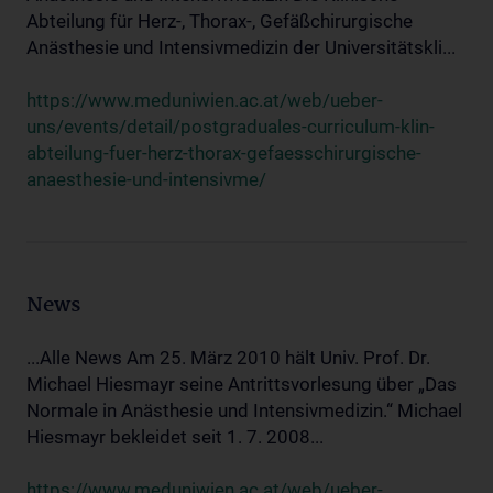
Abteilung für Herz-, Thorax-, Gefäßchirurgische
Anästhesie und Intensivmedizin der Universitätskli...
https://www.meduniwien.ac.at/web/ueber-
uns/events/detail/postgraduales-curriculum-klin-
abteilung-fuer-herz-thorax-gefaesschirurgische-
anaesthesie-und-intensivme/
News
...Alle News Am 25. März 2010 hält Univ. Prof. Dr.
Michael Hiesmayr seine Antrittsvorlesung über „Das
Normale in Anästhesie und Intensivmedizin.“ Michael
Hiesmayr bekleidet seit 1. 7. 2008...
https://www.meduniwien.ac.at/web/ueber-