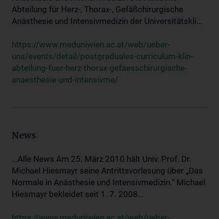
Abteilung für Herz-, Thorax-, Gefäßchirurgische
Anästhesie und Intensivmedizin der Universitätskli...
https://www.meduniwien.ac.at/web/ueber-
uns/events/detail/postgraduales-curriculum-klin-
abteilung-fuer-herz-thorax-gefaesschirurgische-
anaesthesie-und-intensivme/
News
...Alle News Am 25. März 2010 hält Univ. Prof. Dr.
Michael Hiesmayr seine Antrittsvorlesung über „Das
Normale in Anästhesie und Intensivmedizin.“ Michael
Hiesmayr bekleidet seit 1. 7. 2008...
https://www.meduniwien.ac.at/web/ueber-