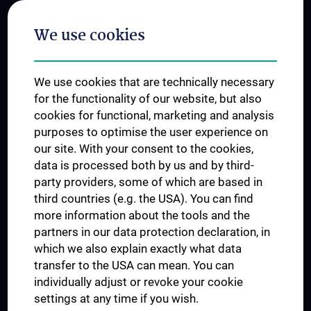
Postgraduate Trainings
We use cookies
Dual Career
Trusted Reseach - Research Security - Foreign Interference
We use cookies that are technically necessary
UNESCO Chair on Bioethics
for the functionality of our website, but also
MUVI
cookies for functional, marketing and analysis
purposes to optimise the user experience on
our site. With your consent to the cookies,
Connect with us
data is processed both by us and by third-
party providers, some of which are based in
third countries (e.g. the USA). You can find
more information about the tools and the
partners in our data protection declaration, in
which we also explain exactly what data
PRESSE
transfer to the USA can mean. You can
JOBS
individually adjust or revoke your cookie
MEDUNI SHOP
settings at any time if you wish.