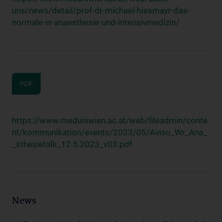
uns/news/detail/prof-dr-michael-hiesmayr-das-
normale-in-anaesthesie-und-intensivmedizin/
PDF
https://www.meduniwien.ac.at/web/fileadmin/conte
nt/kommunikation/events/2023/05/Aviso_Wr_Ana_
_sthesietalk_12.5.2023_v03.pdf
News