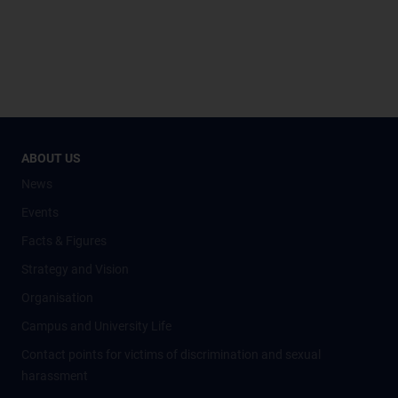
ABOUT US
News
Events
Facts & Figures
Strategy and Vision
Organisation
Campus and University Life
Contact points for victims of discrimination and sexual
harassment