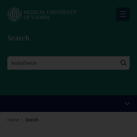
Skip
to
main
content
Search
Home
Search