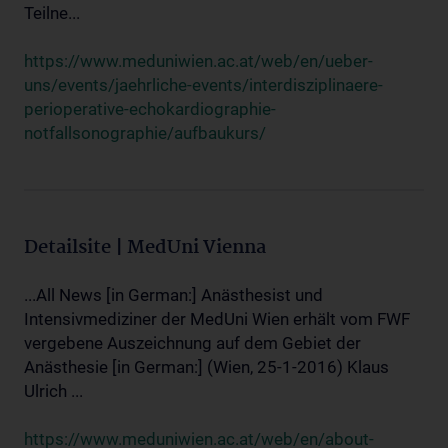
Teilne...
https://www.meduniwien.ac.at/web/en/ueber-
uns/events/jaehrliche-events/interdisziplinaere-
perioperative-echokardiographie-
notfallsonographie/aufbaukurs/
Detailsite | MedUni Vienna
...All News [in German:] Anästhesist und
Intensivmediziner der MedUni Wien erhält vom FWF
vergebene Auszeichnung auf dem Gebiet der
Anästhesie [in German:] (Wien, 25-1-2016) Klaus
Ulrich ...
https://www.meduniwien.ac.at/web/en/about-