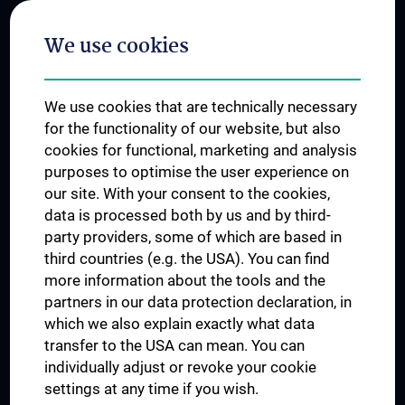
Postgraduate Trainings
We use cookies
Dual Career
Trusted Reseach - Research Security - Foreign Interference
We use cookies that are technically necessary
UNESCO Chair on Bioethics
for the functionality of our website, but also
MUVI
cookies for functional, marketing and analysis
purposes to optimise the user experience on
our site. With your consent to the cookies,
Connect with us
data is processed both by us and by third-
party providers, some of which are based in
third countries (e.g. the USA). You can find
more information about the tools and the
partners in our data protection declaration, in
which we also explain exactly what data
PRESSE
transfer to the USA can mean. You can
JOBS
individually adjust or revoke your cookie
MEDUNI SHOP
settings at any time if you wish.