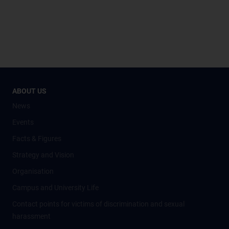
ABOUT US
News
Events
Facts & Figures
Strategy and Vision
Organisation
Campus and University Life
Contact points for victims of discrimination and sexual
harassment