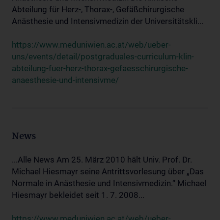
Abteilung für Herz-, Thorax-, Gefäßchirurgische
Anästhesie und Intensivmedizin der Universitätskli...
https://www.meduniwien.ac.at/web/ueber-
uns/events/detail/postgraduales-curriculum-klin-
abteilung-fuer-herz-thorax-gefaesschirurgische-
anaesthesie-und-intensivme/
News
...Alle News Am 25. März 2010 hält Univ. Prof. Dr.
Michael Hiesmayr seine Antrittsvorlesung über „Das
Normale in Anästhesie und Intensivmedizin.“ Michael
Hiesmayr bekleidet seit 1. 7. 2008...
https://www.meduniwien.ac.at/web/ueber-