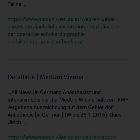
Teilne...
https://www.meduniwien.ac.at/web/en/ueber-
uns/events/jaehrliche-events/interdisziplinaere-
perioperative-echokardiographie-
notfallsonographie/aufbaukurs/
Detailsite | MedUni Vienna
...All News [in German:] Anästhesist und
Intensivmediziner der MedUni Wien erhält vom FWF
vergebene Auszeichnung auf dem Gebiet der
Anästhesie [in German:] (Wien, 25-1-2016) Klaus
Ulrich ...
https://www.meduniwien.ac.at/web/en/about-