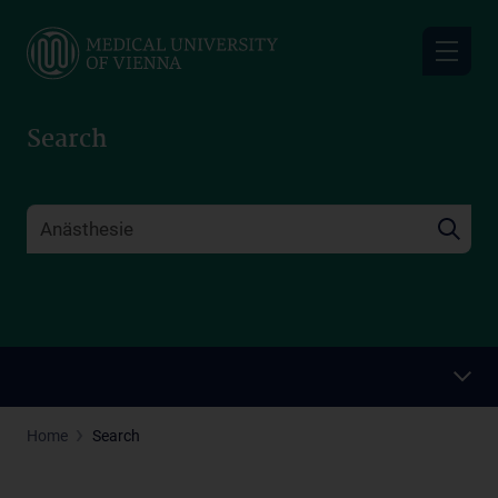
Skip
to
main
content
Search
Home
Search