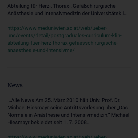
Abteilung für Herz-, Thorax-, Gefäßchirurgische
Anästhesie und Intensivmedizin der Universitätskli...
https://www.meduniwien.ac.at/web/ueber-
uns/events/detail/postgraduales-curriculum-klin-
abteilung-fuer-herz-thorax-gefaesschirurgische-
anaesthesie-und-intensivme/
News
...Alle News Am 25. März 2010 hält Univ. Prof. Dr.
Michael Hiesmayr seine Antrittsvorlesung über „Das
Normale in Anästhesie und Intensivmedizin.“ Michael
Hiesmayr bekleidet seit 1. 7. 2008...
https://www.meduniwien.ac.at/web/ueber-