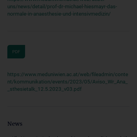
uns/news/detail/prof-dr-michael-hiesmayr-das-
normale-in-anaesthesie-und-intensivmedizin/
PDF
https://www.meduniwien.ac.at/web/fileadmin/conte
nt/kommunikation/events/2023/05/Aviso_Wr_Ana_
_sthesietalk_12.5.2023_v03.pdf
News