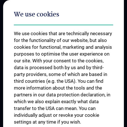
Postgraduate Trainings
We use cookies
Dual Career
Trusted Reseach - Research Security - Foreign Interference
We use cookies that are technically necessary
UNESCO Chair on Bioethics
for the functionality of our website, but also
MUVI
cookies for functional, marketing and analysis
purposes to optimise the user experience on
our site. With your consent to the cookies,
Connect with us
data is processed both by us and by third-
party providers, some of which are based in
third countries (e.g. the USA). You can find
more information about the tools and the
partners in our data protection declaration, in
which we also explain exactly what data
PRESSE
transfer to the USA can mean. You can
JOBS
individually adjust or revoke your cookie
MEDUNI SHOP
settings at any time if you wish.