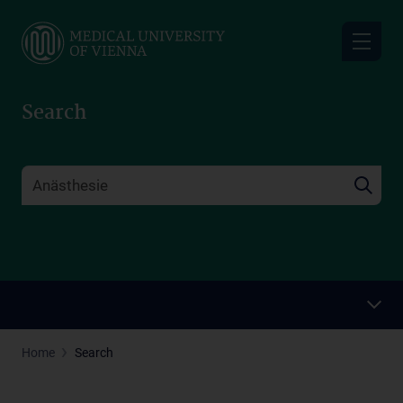
Skip
to
main
content
Search
Home
Search