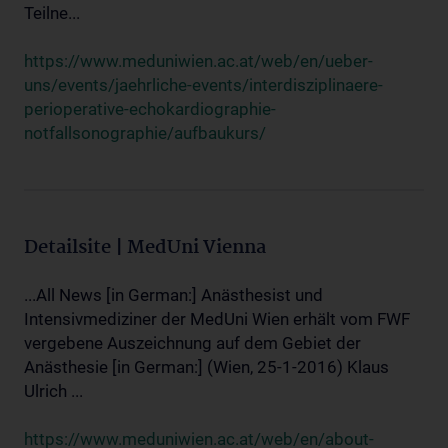
Teilne...
https://www.meduniwien.ac.at/web/en/ueber-
uns/events/jaehrliche-events/interdisziplinaere-
perioperative-echokardiographie-
notfallsonographie/aufbaukurs/
Detailsite | MedUni Vienna
...All News [in German:] Anästhesist und
Intensivmediziner der MedUni Wien erhält vom FWF
vergebene Auszeichnung auf dem Gebiet der
Anästhesie [in German:] (Wien, 25-1-2016) Klaus
Ulrich ...
https://www.meduniwien.ac.at/web/en/about-