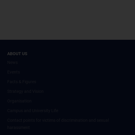
ABOUT US
News
Events
Facts & Figures
Strategy and Vision
Organisation
Campus and University Life
Contact points for victims of discrimination and sexual
harassment