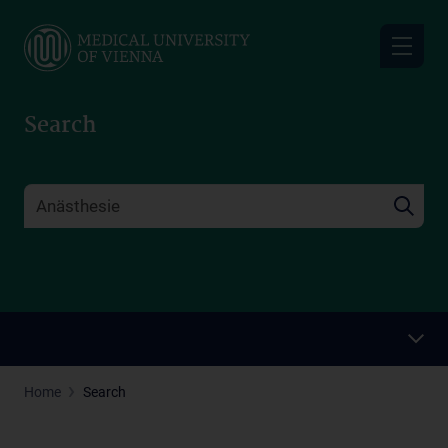
Skip
to
main
content
Search
Home
Search