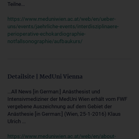
Teilne...
https://www.meduniwien.ac.at/web/en/ueber-
uns/events/jaehrliche-events/interdisziplinaere-
perioperative-echokardiographie-
notfallsonographie/aufbaukurs/
Detailsite | MedUni Vienna
...All News [in German:] Anästhesist und
Intensivmediziner der MedUni Wien erhält vom FWF
vergebene Auszeichnung auf dem Gebiet der
Anästhesie [in German:] (Wien, 25-1-2016) Klaus
Ulrich ...
https://www.meduniwien.ac.at/web/en/about-