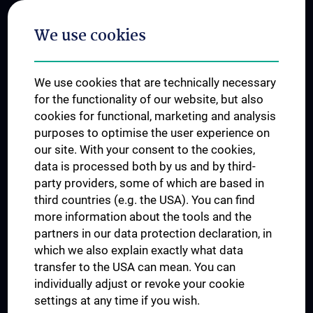
Postgraduate Trainings
We use cookies
Dual Career
Trusted Reseach - Research Security - Foreign Interference
We use cookies that are technically necessary
UNESCO Chair on Bioethics
for the functionality of our website, but also
MUVI
cookies for functional, marketing and analysis
purposes to optimise the user experience on
our site. With your consent to the cookies,
Connect with us
data is processed both by us and by third-
party providers, some of which are based in
third countries (e.g. the USA). You can find
more information about the tools and the
partners in our data protection declaration, in
which we also explain exactly what data
PRESSE
transfer to the USA can mean. You can
JOBS
individually adjust or revoke your cookie
MEDUNI SHOP
settings at any time if you wish.