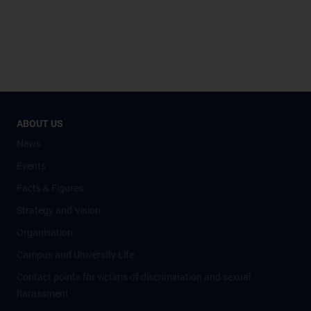
ABOUT US
News
Events
Facts & Figures
Strategy and Vision
Organisation
Campus and University Life
Contact points for victims of discrimination and sexual
harassment