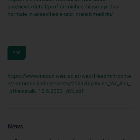
uns/news/detail/prof-dr-michael-hiesmayr-das-
normale-in-anaesthesie-und-intensivmedizin/
PDF
https://www.meduniwien.ac.at/web/fileadmin/conte
nt/kommunikation/events/2023/05/Aviso_Wr_Ana_
_sthesietalk_12.5.2023_v03.pdf
News