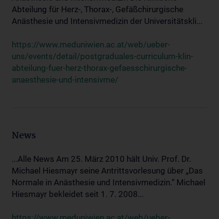
Abteilung für Herz-, Thorax-, Gefäßchirurgische
Anästhesie und Intensivmedizin der Universitätskli...
https://www.meduniwien.ac.at/web/ueber-
uns/events/detail/postgraduales-curriculum-klin-
abteilung-fuer-herz-thorax-gefaesschirurgische-
anaesthesie-und-intensivme/
News
...Alle News Am 25. März 2010 hält Univ. Prof. Dr.
Michael Hiesmayr seine Antrittsvorlesung über „Das
Normale in Anästhesie und Intensivmedizin.“ Michael
Hiesmayr bekleidet seit 1. 7. 2008...
https://www.meduniwien.ac.at/web/ueber-