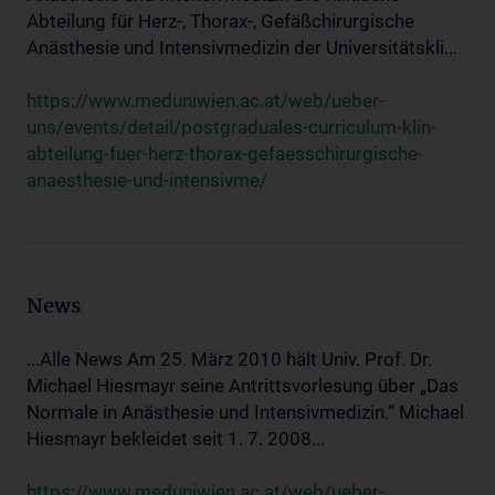
Abteilung für Herz-, Thorax-, Gefäßchirurgische
Anästhesie und Intensivmedizin der Universitätskli...
https://www.meduniwien.ac.at/web/ueber-
uns/events/detail/postgraduales-curriculum-klin-
abteilung-fuer-herz-thorax-gefaesschirurgische-
anaesthesie-und-intensivme/
News
...Alle News Am 25. März 2010 hält Univ. Prof. Dr.
Michael Hiesmayr seine Antrittsvorlesung über „Das
Normale in Anästhesie und Intensivmedizin.“ Michael
Hiesmayr bekleidet seit 1. 7. 2008...
https://www.meduniwien.ac.at/web/ueber-