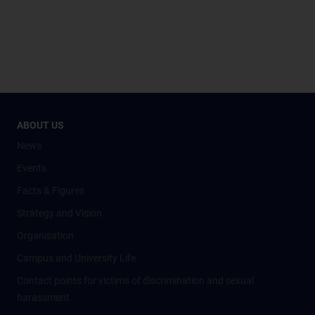
ABOUT US
News
Events
Facts & Figures
Strategy and Vision
Organisation
Campus and University Life
Contact points for victims of discrimination and sexual
harassment