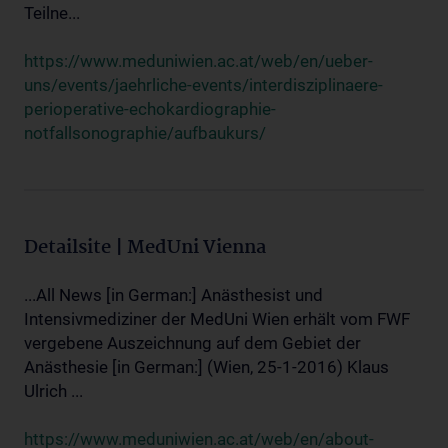
Teilne...
https://www.meduniwien.ac.at/web/en/ueber-
uns/events/jaehrliche-events/interdisziplinaere-
perioperative-echokardiographie-
notfallsonographie/aufbaukurs/
Detailsite | MedUni Vienna
...All News [in German:] Anästhesist und
Intensivmediziner der MedUni Wien erhält vom FWF
vergebene Auszeichnung auf dem Gebiet der
Anästhesie [in German:] (Wien, 25-1-2016) Klaus
Ulrich ...
https://www.meduniwien.ac.at/web/en/about-