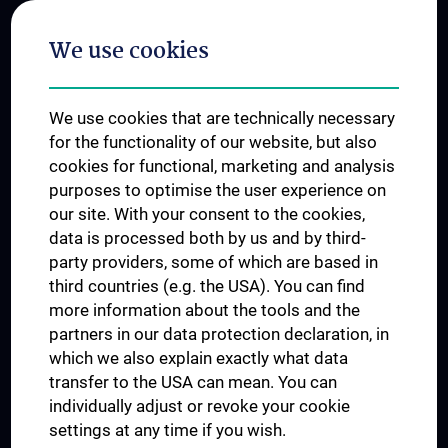
Postgraduate Trainings
We use cookies
Dual Career
Trusted Reseach - Research Security - Foreign Interference
We use cookies that are technically necessary
UNESCO Chair on Bioethics
for the functionality of our website, but also
MUVI
cookies for functional, marketing and analysis
purposes to optimise the user experience on
our site. With your consent to the cookies,
Connect with us
data is processed both by us and by third-
party providers, some of which are based in
third countries (e.g. the USA). You can find
more information about the tools and the
partners in our data protection declaration, in
which we also explain exactly what data
PRESSE
transfer to the USA can mean. You can
JOBS
individually adjust or revoke your cookie
MEDUNI SHOP
settings at any time if you wish.