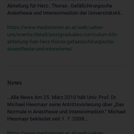
Abteilung für Herz-, Thorax-, Gefäßchirurgische
Anästhesie und Intensivmedizin der Universitätskli...
https://www.meduniwien.ac.at/web/ueber-
uns/events/detail/postgraduales-curriculum-klin-
abteilung-fuer-herz-thorax-gefaesschirurgische-
anaesthesie-und-intensivme/
News
...Alle News Am 25. März 2010 hält Univ. Prof. Dr.
Michael Hiesmayr seine Antrittsvorlesung über „Das
Normale in Anästhesie und Intensivmedizin.“ Michael
Hiesmayr bekleidet seit 1. 7. 2008...
https://www.meduniwien.ac.at/web/ueber-