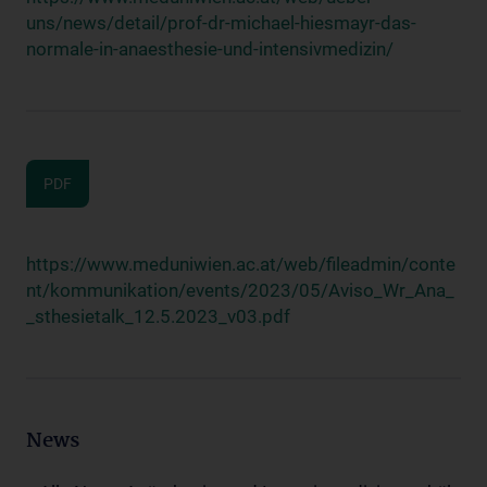
uns/news/detail/prof-dr-michael-hiesmayr-das-
normale-in-anaesthesie-und-intensivmedizin/
PDF
https://www.meduniwien.ac.at/web/fileadmin/conte
nt/kommunikation/events/2023/05/Aviso_Wr_Ana_
_sthesietalk_12.5.2023_v03.pdf
News