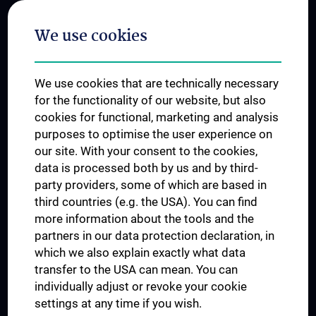
Postgraduate Trainings
We use cookies
Dual Career
Trusted Reseach - Research Security - Foreign Interference
We use cookies that are technically necessary
UNESCO Chair on Bioethics
for the functionality of our website, but also
MUVI
cookies for functional, marketing and analysis
purposes to optimise the user experience on
our site. With your consent to the cookies,
Connect with us
data is processed both by us and by third-
party providers, some of which are based in
third countries (e.g. the USA). You can find
more information about the tools and the
partners in our data protection declaration, in
which we also explain exactly what data
PRESSE
transfer to the USA can mean. You can
JOBS
individually adjust or revoke your cookie
MEDUNI SHOP
settings at any time if you wish.