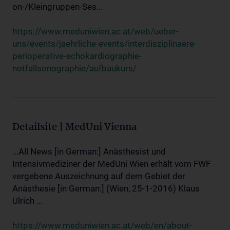
on-/Kleingruppen-Ses...
https://www.meduniwien.ac.at/web/ueber-
uns/events/jaehrliche-events/interdisziplinaere-
perioperative-echokardiographie-
notfallsonographie/aufbaukurs/
Detailsite | MedUni Vienna
...All News [in German:] Anästhesist und
Intensivmediziner der MedUni Wien erhält vom FWF
vergebene Auszeichnung auf dem Gebiet der
Anästhesie [in German:] (Wien, 25-1-2016) Klaus
Ulrich ...
https://www.meduniwien.ac.at/web/en/about-