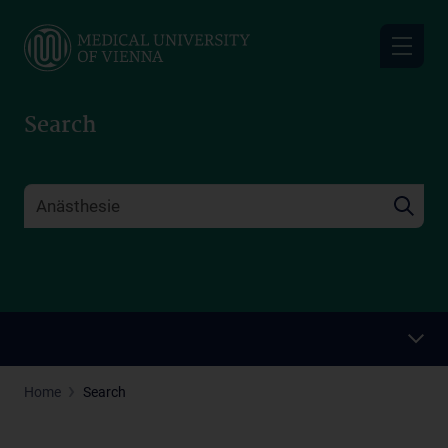
Skip
to
main
content
Search
Home
Search