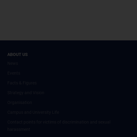
ABOUT US
News
Events
Facts & Figures
Strategy and Vision
Organisation
Campus and University Life
Contact points for victims of discrimination and sexual
harassment