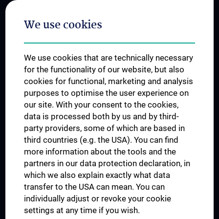
Postgraduate Trainings
We use cookies
Dual Career
Trusted Reseach - Research Security - Foreign Interference
We use cookies that are technically necessary
UNESCO Chair on Bioethics
for the functionality of our website, but also
MUVI
cookies for functional, marketing and analysis
purposes to optimise the user experience on
our site. With your consent to the cookies,
Connect with us
data is processed both by us and by third-
party providers, some of which are based in
third countries (e.g. the USA). You can find
more information about the tools and the
partners in our data protection declaration, in
which we also explain exactly what data
PRESSE
transfer to the USA can mean. You can
JOBS
individually adjust or revoke your cookie
MEDUNI SHOP
settings at any time if you wish.