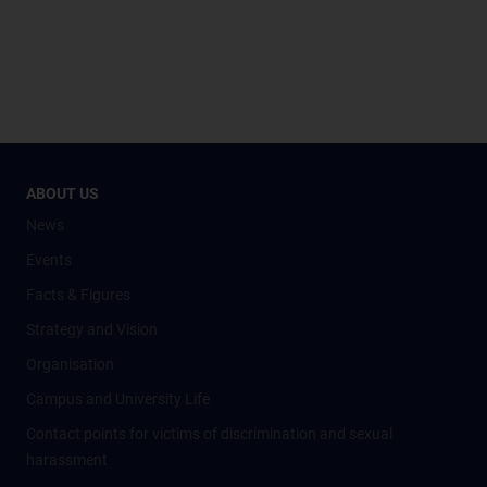
ABOUT US
News
Events
Facts & Figures
Strategy and Vision
Organisation
Campus and University Life
Contact points for victims of discrimination and sexual
harassment