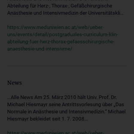
Abteilung für Herz-, Thorax-, Gefäßchirurgische
Anästhesie und Intensivmedizin der Universitätskli...
https://www.meduniwien.ac.at/web/ueber-
uns/events/detail/postgraduales-curriculum-klin-
abteilung-fuer-herz-thorax-gefaesschirurgische-
anaesthesie-und-intensivme/
News
...Alle News Am 25. März 2010 hält Univ. Prof. Dr.
Michael Hiesmayr seine Antrittsvorlesung über „Das
Normale in Anästhesie und Intensivmedizin.“ Michael
Hiesmayr bekleidet seit 1. 7. 2008...
https://www.meduniwien.ac.at/web/ueber-