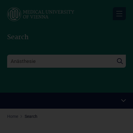
Skip
to
main
content
Search
Home
Search