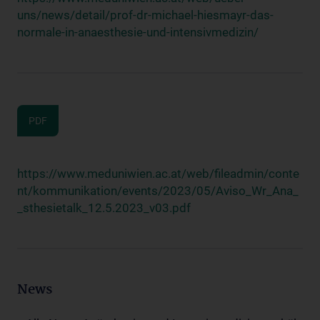
uns/news/detail/prof-dr-michael-hiesmayr-das-
normale-in-anaesthesie-und-intensivmedizin/
PDF
https://www.meduniwien.ac.at/web/fileadmin/conte
nt/kommunikation/events/2023/05/Aviso_Wr_Ana_
_sthesietalk_12.5.2023_v03.pdf
News