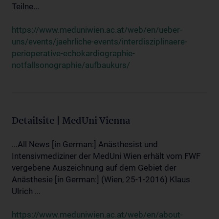
Teilne...
https://www.meduniwien.ac.at/web/en/ueber-
uns/events/jaehrliche-events/interdisziplinaere-
perioperative-echokardiographie-
notfallsonographie/aufbaukurs/
Detailsite | MedUni Vienna
...All News [in German:] Anästhesist und
Intensivmediziner der MedUni Wien erhält vom FWF
vergebene Auszeichnung auf dem Gebiet der
Anästhesie [in German:] (Wien, 25-1-2016) Klaus
Ulrich ...
https://www.meduniwien.ac.at/web/en/about-