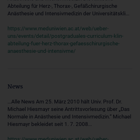
Abteilung für Herz-, Thorax-, Gefäßchirurgische
Anästhesie und Intensivmedizin der Universitätskli...
https://www.meduniwien.ac.at/web/ueber-
uns/events/detail/postgraduales-curriculum-klin-
abteilung-fuer-herz-thorax-gefaesschirurgische-
anaesthesie-und-intensivme/
News
...Alle News Am 25. März 2010 hält Univ. Prof. Dr.
Michael Hiesmayr seine Antrittsvorlesung über „Das
Normale in Anästhesie und Intensivmedizin.“ Michael
Hiesmayr bekleidet seit 1. 7. 2008...
https://www.meduniwien.ac.at/web/ueber-