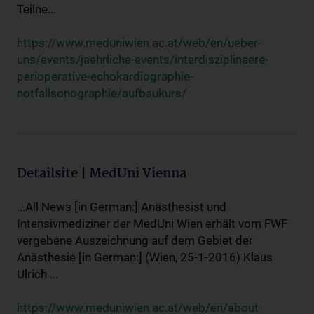
Teilne...
https://www.meduniwien.ac.at/web/en/ueber-
uns/events/jaehrliche-events/interdisziplinaere-
perioperative-echokardiographie-
notfallsonographie/aufbaukurs/
Detailsite | MedUni Vienna
...All News [in German:] Anästhesist und
Intensivmediziner der MedUni Wien erhält vom FWF
vergebene Auszeichnung auf dem Gebiet der
Anästhesie [in German:] (Wien, 25-1-2016) Klaus
Ulrich ...
https://www.meduniwien.ac.at/web/en/about-