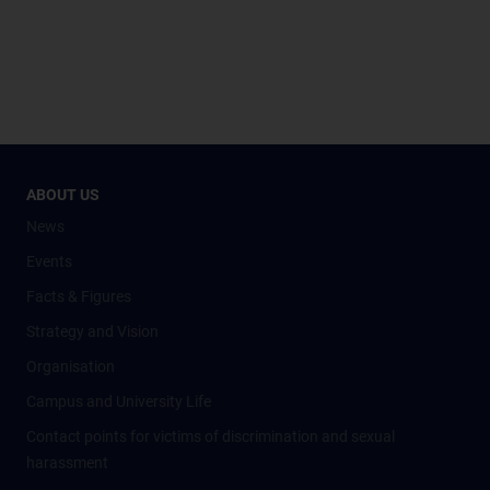
ABOUT US
News
Events
Facts & Figures
Strategy and Vision
Organisation
Campus and University Life
Contact points for victims of discrimination and sexual
harassment