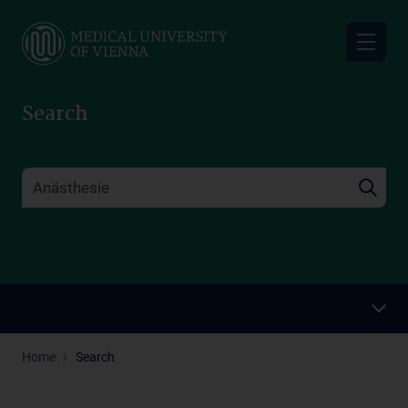
Skip
to
main
content
Search
Home
Search