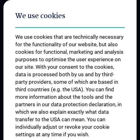
Postgraduate Trainings
We use cookies
Dual Career
Trusted Reseach - Research Security - Foreign Interference
We use cookies that are technically necessary
UNESCO Chair on Bioethics
for the functionality of our website, but also
MUVI
cookies for functional, marketing and analysis
purposes to optimise the user experience on
our site. With your consent to the cookies,
Connect with us
data is processed both by us and by third-
party providers, some of which are based in
third countries (e.g. the USA). You can find
more information about the tools and the
partners in our data protection declaration, in
which we also explain exactly what data
PRESSE
transfer to the USA can mean. You can
JOBS
individually adjust or revoke your cookie
MEDUNI SHOP
settings at any time if you wish.