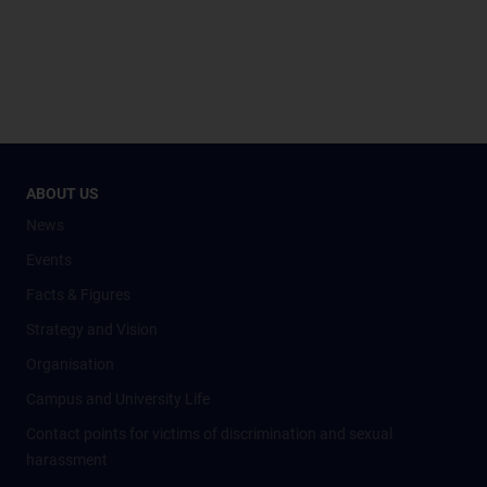
ABOUT US
News
Events
Facts & Figures
Strategy and Vision
Organisation
Campus and University Life
Contact points for victims of discrimination and sexual
harassment