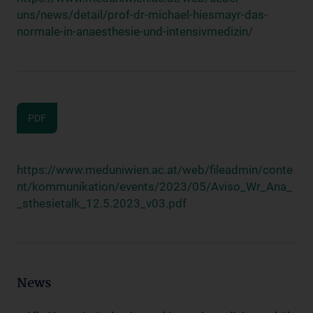
uns/news/detail/prof-dr-michael-hiesmayr-das-
normale-in-anaesthesie-und-intensivmedizin/
PDF
https://www.meduniwien.ac.at/web/fileadmin/conte
nt/kommunikation/events/2023/05/Aviso_Wr_Ana_
_sthesietalk_12.5.2023_v03.pdf
News