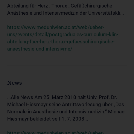
Abteilung für Herz-, Thorax-, Gefäßchirurgische
Anästhesie und Intensivmedizin der Universitätskli...
https://www.meduniwien.ac.at/web/ueber-
uns/events/detail/postgraduales-curriculum-klin-
abteilung-fuer-herz-thorax-gefaesschirurgische-
anaesthesie-und-intensivme/
News
...Alle News Am 25. März 2010 hält Univ. Prof. Dr.
Michael Hiesmayr seine Antrittsvorlesung über „Das
Normale in Anästhesie und Intensivmedizin.“ Michael
Hiesmayr bekleidet seit 1. 7. 2008...
https://www.meduniwien.ac.at/web/ueber-