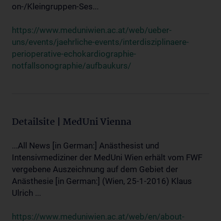
on-/Kleingruppen-Ses...
https://www.meduniwien.ac.at/web/ueber-
uns/events/jaehrliche-events/interdisziplinaere-
perioperative-echokardiographie-
notfallsonographie/aufbaukurs/
Detailsite | MedUni Vienna
...All News [in German:] Anästhesist und
Intensivmediziner der MedUni Wien erhält vom FWF
vergebene Auszeichnung auf dem Gebiet der
Anästhesie [in German:] (Wien, 25-1-2016) Klaus
Ulrich ...
https://www.meduniwien.ac.at/web/en/about-