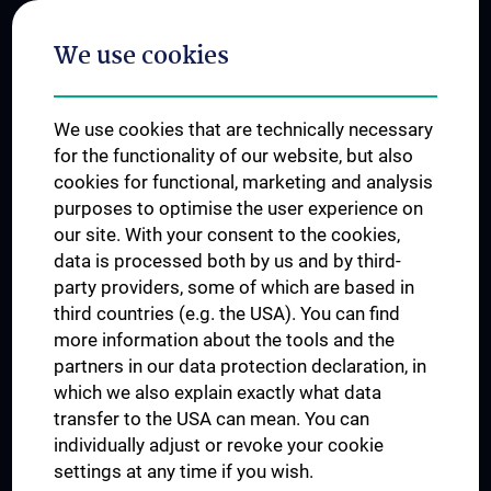
Postgraduate Trainings
We use cookies
Dual Career
Trusted Reseach - Research Security - Foreign Interference
We use cookies that are technically necessary
UNESCO Chair on Bioethics
for the functionality of our website, but also
MUVI
cookies for functional, marketing and analysis
purposes to optimise the user experience on
our site. With your consent to the cookies,
Connect with us
data is processed both by us and by third-
party providers, some of which are based in
third countries (e.g. the USA). You can find
more information about the tools and the
partners in our data protection declaration, in
which we also explain exactly what data
PRESSE
transfer to the USA can mean. You can
JOBS
individually adjust or revoke your cookie
MEDUNI SHOP
settings at any time if you wish.