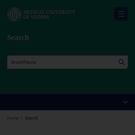
Skip
to
main
content
Search
Home
Search