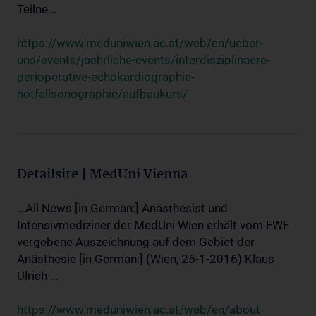
Teilne...
https://www.meduniwien.ac.at/web/en/ueber-
uns/events/jaehrliche-events/interdisziplinaere-
perioperative-echokardiographie-
notfallsonographie/aufbaukurs/
Detailsite | MedUni Vienna
...All News [in German:] Anästhesist und
Intensivmediziner der MedUni Wien erhält vom FWF
vergebene Auszeichnung auf dem Gebiet der
Anästhesie [in German:] (Wien, 25-1-2016) Klaus
Ulrich ...
https://www.meduniwien.ac.at/web/en/about-