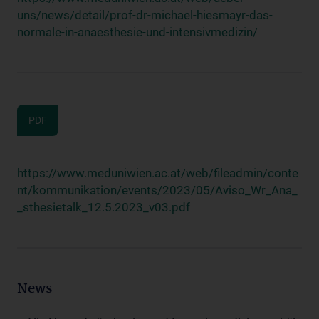
uns/news/detail/prof-dr-michael-hiesmayr-das-
normale-in-anaesthesie-und-intensivmedizin/
PDF
https://www.meduniwien.ac.at/web/fileadmin/conte
nt/kommunikation/events/2023/05/Aviso_Wr_Ana_
_sthesietalk_12.5.2023_v03.pdf
News