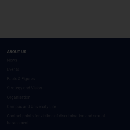
ABOUT US
News
Events
Facts & Figures
Strategy and Vision
Organisation
Campus and University Life
Contact points for victims of discrimination and sexual
harassment