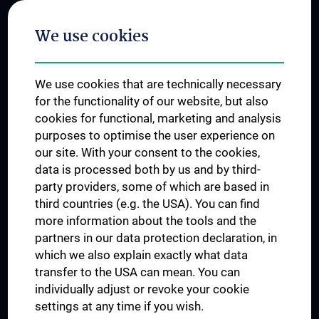
Postgraduate Trainings
We use cookies
Dual Career
Trusted Reseach - Research Security - Foreign Interference
We use cookies that are technically necessary
UNESCO Chair on Bioethics
for the functionality of our website, but also
MUVI
cookies for functional, marketing and analysis
purposes to optimise the user experience on
our site. With your consent to the cookies,
Connect with us
data is processed both by us and by third-
party providers, some of which are based in
third countries (e.g. the USA). You can find
more information about the tools and the
partners in our data protection declaration, in
which we also explain exactly what data
PRESSE
transfer to the USA can mean. You can
JOBS
individually adjust or revoke your cookie
MEDUNI SHOP
settings at any time if you wish.