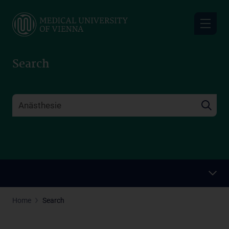
Skip
to
main
content
Search
Home
Search