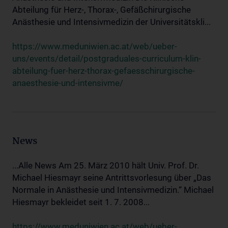
Abteilung für Herz-, Thorax-, Gefäßchirurgische
Anästhesie und Intensivmedizin der Universitätskli...
https://www.meduniwien.ac.at/web/ueber-
uns/events/detail/postgraduales-curriculum-klin-
abteilung-fuer-herz-thorax-gefaesschirurgische-
anaesthesie-und-intensivme/
News
...Alle News Am 25. März 2010 hält Univ. Prof. Dr.
Michael Hiesmayr seine Antrittsvorlesung über „Das
Normale in Anästhesie und Intensivmedizin.“ Michael
Hiesmayr bekleidet seit 1. 7. 2008...
https://www.meduniwien.ac.at/web/ueber-