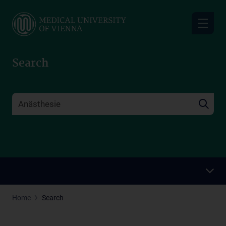
Skip
to
main
content
Search
Home
Search