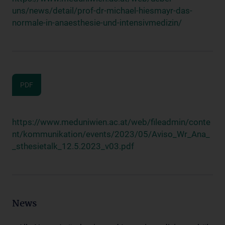
uns/news/detail/prof-dr-michael-hiesmayr-das-
normale-in-anaesthesie-und-intensivmedizin/
PDF
https://www.meduniwien.ac.at/web/fileadmin/conte
nt/kommunikation/events/2023/05/Aviso_Wr_Ana_
_sthesietalk_12.5.2023_v03.pdf
News