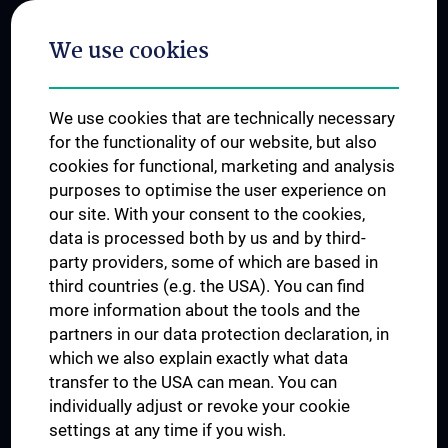
Postgraduate Trainings
We use cookies
Dual Career
Trusted Reseach - Research Security - Foreign Interference
We use cookies that are technically necessary
UNESCO Chair on Bioethics
for the functionality of our website, but also
MUVI
cookies for functional, marketing and analysis
purposes to optimise the user experience on
our site. With your consent to the cookies,
Connect with us
data is processed both by us and by third-
party providers, some of which are based in
third countries (e.g. the USA). You can find
more information about the tools and the
partners in our data protection declaration, in
which we also explain exactly what data
PRESSE
transfer to the USA can mean. You can
JOBS
individually adjust or revoke your cookie
MEDUNI SHOP
settings at any time if you wish.