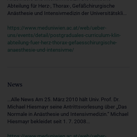
Abteilung für Herz-, Thorax-, Gefäßchirurgische
Anästhesie und Intensivmedizin der Universitätskli...
https://www.meduniwien.ac.at/web/ueber-
uns/events/detail/postgraduales-curriculum-klin-
abteilung-fuer-herz-thorax-gefaesschirurgische-
anaesthesie-und-intensivme/
News
...Alle News Am 25. März 2010 hält Univ. Prof. Dr.
Michael Hiesmayr seine Antrittsvorlesung über „Das
Normale in Anästhesie und Intensivmedizin.“ Michael
Hiesmayr bekleidet seit 1. 7. 2008...
https://www.meduniwien.ac.at/web/ueber-