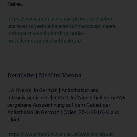
Teilne...
https://www.meduniwien.ac.at/web/en/ueber-
uns/events/jaehrliche-events/interdisziplinaere-
perioperative-echokardiographie-
notfallsonographie/aufbaukurs/
Detailsite | MedUni Vienna
...All News [in German:] Anästhesist und
Intensivmediziner der MedUni Wien erhält vom FWF
vergebene Auszeichnung auf dem Gebiet der
Anästhesie [in German:] (Wien, 25-1-2016) Klaus
Ulrich ...
https://www.meduniwien.ac.at/web/en/about-