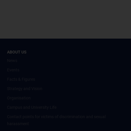
ABOUT US
News
Events
Facts & Figures
Strategy and Vision
Organisation
Campus and University Life
Contact points for victims of discrimination and sexual
harassment