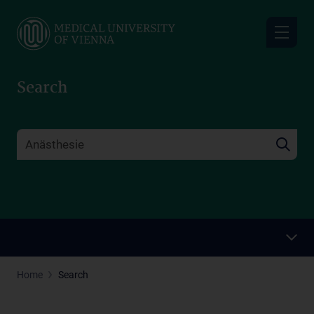
Skip
to
main
content
Search
Home
Search