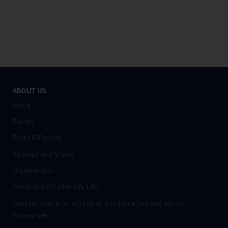
ABOUT US
News
Events
Facts & Figures
Strategy and Vision
Organisation
Campus and University Life
Contact points for victims of discrimination and sexual
harassment