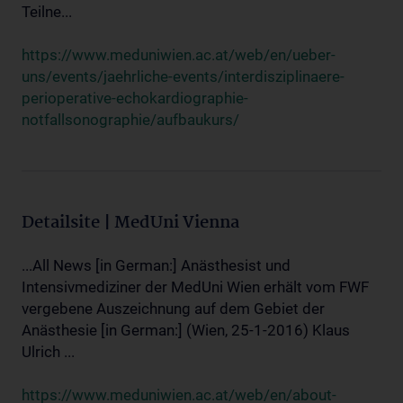
Teilne...
https://www.meduniwien.ac.at/web/en/ueber-
uns/events/jaehrliche-events/interdisziplinaere-
perioperative-echokardiographie-
notfallsonographie/aufbaukurs/
Detailsite | MedUni Vienna
...All News [in German:] Anästhesist und
Intensivmediziner der MedUni Wien erhält vom FWF
vergebene Auszeichnung auf dem Gebiet der
Anästhesie [in German:] (Wien, 25-1-2016) Klaus
Ulrich ...
https://www.meduniwien.ac.at/web/en/about-