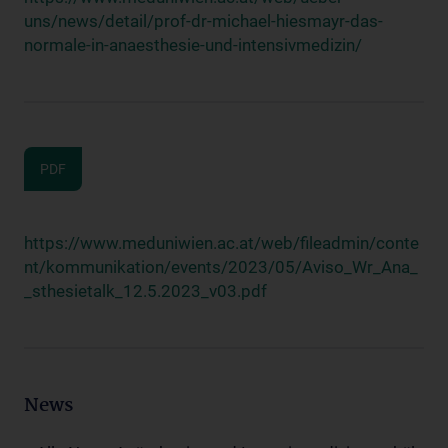
uns/news/detail/prof-dr-michael-hiesmayr-das-
normale-in-anaesthesie-und-intensivmedizin/
PDF
https://www.meduniwien.ac.at/web/fileadmin/conte
nt/kommunikation/events/2023/05/Aviso_Wr_Ana_
_sthesietalk_12.5.2023_v03.pdf
News