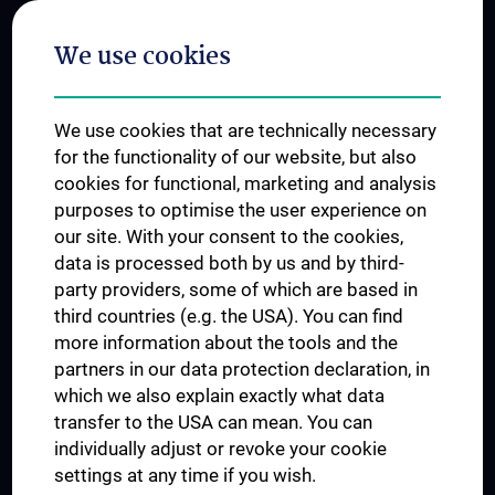
Postgraduate Trainings
We use cookies
Dual Career
Trusted Reseach - Research Security - Foreign Interference
We use cookies that are technically necessary
UNESCO Chair on Bioethics
for the functionality of our website, but also
MUVI
cookies for functional, marketing and analysis
purposes to optimise the user experience on
our site. With your consent to the cookies,
Connect with us
data is processed both by us and by third-
party providers, some of which are based in
third countries (e.g. the USA). You can find
more information about the tools and the
partners in our data protection declaration, in
which we also explain exactly what data
PRESSE
transfer to the USA can mean. You can
JOBS
individually adjust or revoke your cookie
MEDUNI SHOP
settings at any time if you wish.