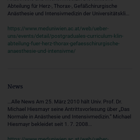
Abteilung für Herz-, Thorax-, Gefäßchirurgische
Anästhesie und Intensivmedizin der Universitätskli...
https://www.meduniwien.ac.at/web/ueber-
uns/events/detail/postgraduales-curriculum-klin-
abteilung-fuer-herz-thorax-gefaesschirurgische-
anaesthesie-und-intensivme/
News
...Alle News Am 25. März 2010 hält Univ. Prof. Dr.
Michael Hiesmayr seine Antrittsvorlesung über „Das
Normale in Anästhesie und Intensivmedizin.“ Michael
Hiesmayr bekleidet seit 1. 7. 2008...
https://www.meduniwien.ac.at/web/ueber-