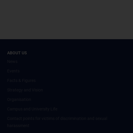
ABOUT US
News
Events
Facts & Figures
Strategy and Vision
Organisation
Campus and University Life
Contact points for victims of discrimination and sexual
harassment