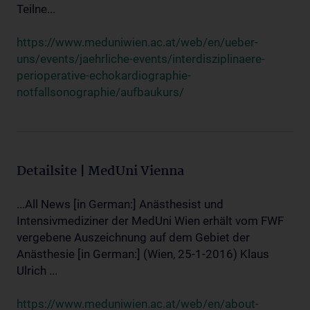
Teilne...
https://www.meduniwien.ac.at/web/en/ueber-
uns/events/jaehrliche-events/interdisziplinaere-
perioperative-echokardiographie-
notfallsonographie/aufbaukurs/
Detailsite | MedUni Vienna
...All News [in German:] Anästhesist und
Intensivmediziner der MedUni Wien erhält vom FWF
vergebene Auszeichnung auf dem Gebiet der
Anästhesie [in German:] (Wien, 25-1-2016) Klaus
Ulrich ...
https://www.meduniwien.ac.at/web/en/about-