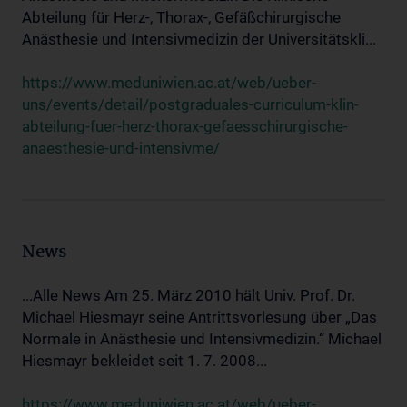
Abteilung für Herz-, Thorax-, Gefäßchirurgische
Anästhesie und Intensivmedizin der Universitätskli...
https://www.meduniwien.ac.at/web/ueber-
uns/events/detail/postgraduales-curriculum-klin-
abteilung-fuer-herz-thorax-gefaesschirurgische-
anaesthesie-und-intensivme/
News
...Alle News Am 25. März 2010 hält Univ. Prof. Dr.
Michael Hiesmayr seine Antrittsvorlesung über „Das
Normale in Anästhesie und Intensivmedizin.“ Michael
Hiesmayr bekleidet seit 1. 7. 2008...
https://www.meduniwien.ac.at/web/ueber-