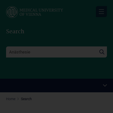
Skip
to
main
content
Search
Home
Search