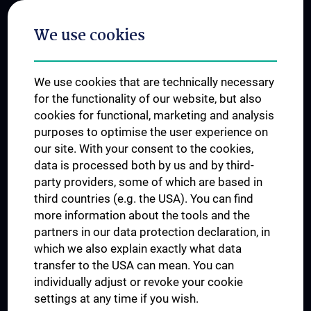
Postgraduate Trainings
We use cookies
Dual Career
Trusted Reseach - Research Security - Foreign Interference
We use cookies that are technically necessary
UNESCO Chair on Bioethics
for the functionality of our website, but also
MUVI
cookies for functional, marketing and analysis
purposes to optimise the user experience on
our site. With your consent to the cookies,
Connect with us
data is processed both by us and by third-
party providers, some of which are based in
third countries (e.g. the USA). You can find
more information about the tools and the
partners in our data protection declaration, in
which we also explain exactly what data
PRESSE
transfer to the USA can mean. You can
JOBS
individually adjust or revoke your cookie
MEDUNI SHOP
settings at any time if you wish.