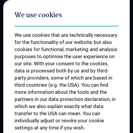
Postgraduate Trainings
We use cookies
Dual Career
Trusted Reseach - Research Security - Foreign Interference
We use cookies that are technically necessary
UNESCO Chair on Bioethics
for the functionality of our website, but also
MUVI
cookies for functional, marketing and analysis
purposes to optimise the user experience on
our site. With your consent to the cookies,
Connect with us
data is processed both by us and by third-
party providers, some of which are based in
third countries (e.g. the USA). You can find
more information about the tools and the
partners in our data protection declaration, in
which we also explain exactly what data
PRESSE
transfer to the USA can mean. You can
JOBS
individually adjust or revoke your cookie
MEDUNI SHOP
settings at any time if you wish.