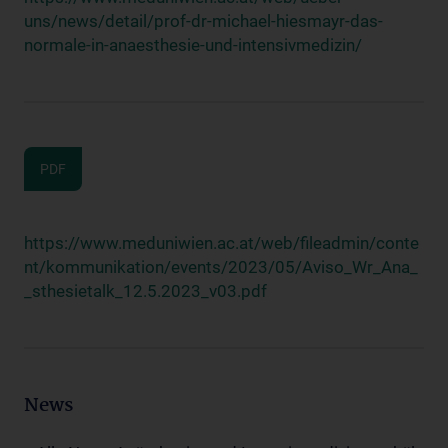
uns/news/detail/prof-dr-michael-hiesmayr-das-
normale-in-anaesthesie-und-intensivmedizin/
PDF
https://www.meduniwien.ac.at/web/fileadmin/conte
nt/kommunikation/events/2023/05/Aviso_Wr_Ana_
_sthesietalk_12.5.2023_v03.pdf
News