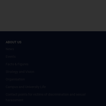
ABOUT US
News
Events
Facts & Figures
Strategy and Vision
Organisation
Campus and University Life
Contact points for victims of discrimination and sexual
harassment