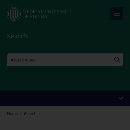
Skip
to
main
content
Search
Home
Search