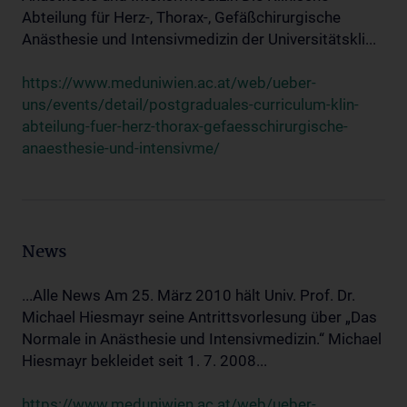
Abteilung für Herz-, Thorax-, Gefäßchirurgische
Anästhesie und Intensivmedizin der Universitätskli...
https://www.meduniwien.ac.at/web/ueber-
uns/events/detail/postgraduales-curriculum-klin-
abteilung-fuer-herz-thorax-gefaesschirurgische-
anaesthesie-und-intensivme/
News
...Alle News Am 25. März 2010 hält Univ. Prof. Dr.
Michael Hiesmayr seine Antrittsvorlesung über „Das
Normale in Anästhesie und Intensivmedizin.“ Michael
Hiesmayr bekleidet seit 1. 7. 2008...
https://www.meduniwien.ac.at/web/ueber-