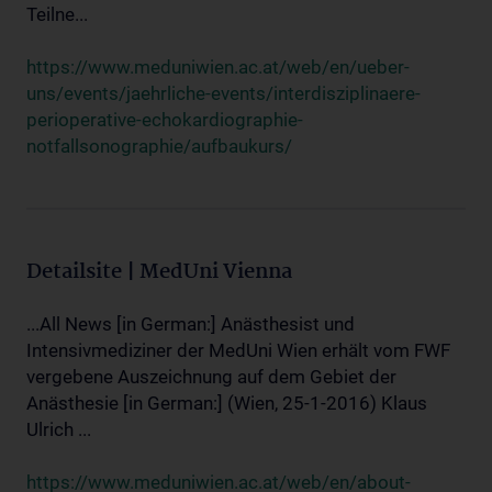
Teilne...
https://www.meduniwien.ac.at/web/en/ueber-
uns/events/jaehrliche-events/interdisziplinaere-
perioperative-echokardiographie-
notfallsonographie/aufbaukurs/
Detailsite | MedUni Vienna
...All News [in German:] Anästhesist und
Intensivmediziner der MedUni Wien erhält vom FWF
vergebene Auszeichnung auf dem Gebiet der
Anästhesie [in German:] (Wien, 25-1-2016) Klaus
Ulrich ...
https://www.meduniwien.ac.at/web/en/about-