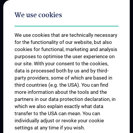
Postgraduate Trainings
We use cookies
Dual Career
Trusted Reseach - Research Security - Foreign Interference
We use cookies that are technically necessary
UNESCO Chair on Bioethics
for the functionality of our website, but also
MUVI
cookies for functional, marketing and analysis
purposes to optimise the user experience on
our site. With your consent to the cookies,
Connect with us
data is processed both by us and by third-
party providers, some of which are based in
third countries (e.g. the USA). You can find
more information about the tools and the
partners in our data protection declaration, in
which we also explain exactly what data
PRESSE
transfer to the USA can mean. You can
JOBS
individually adjust or revoke your cookie
MEDUNI SHOP
settings at any time if you wish.