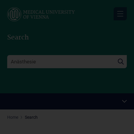
Skip
to
main
content
Search
Home
Search