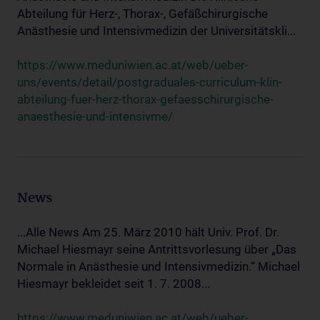
Abteilung für Herz-, Thorax-, Gefäßchirurgische
Anästhesie und Intensivmedizin der Universitätskli...
https://www.meduniwien.ac.at/web/ueber-
uns/events/detail/postgraduales-curriculum-klin-
abteilung-fuer-herz-thorax-gefaesschirurgische-
anaesthesie-und-intensivme/
News
...Alle News Am 25. März 2010 hält Univ. Prof. Dr.
Michael Hiesmayr seine Antrittsvorlesung über „Das
Normale in Anästhesie und Intensivmedizin.“ Michael
Hiesmayr bekleidet seit 1. 7. 2008...
https://www.meduniwien.ac.at/web/ueber-