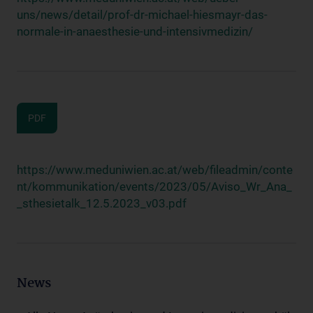
uns/news/detail/prof-dr-michael-hiesmayr-das-
normale-in-anaesthesie-und-intensivmedizin/
PDF
https://www.meduniwien.ac.at/web/fileadmin/conte
nt/kommunikation/events/2023/05/Aviso_Wr_Ana_
_sthesietalk_12.5.2023_v03.pdf
News