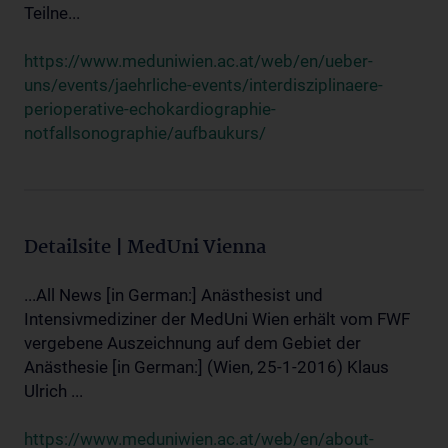
Teilne...
https://www.meduniwien.ac.at/web/en/ueber-
uns/events/jaehrliche-events/interdisziplinaere-
perioperative-echokardiographie-
notfallsonographie/aufbaukurs/
Detailsite | MedUni Vienna
...All News [in German:] Anästhesist und
Intensivmediziner der MedUni Wien erhält vom FWF
vergebene Auszeichnung auf dem Gebiet der
Anästhesie [in German:] (Wien, 25-1-2016) Klaus
Ulrich ...
https://www.meduniwien.ac.at/web/en/about-