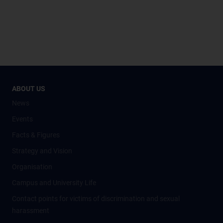
ABOUT US
News
Events
Facts & Figures
Strategy and Vision
Organisation
Campus and University Life
Contact points for victims of discrimination and sexual
harassment