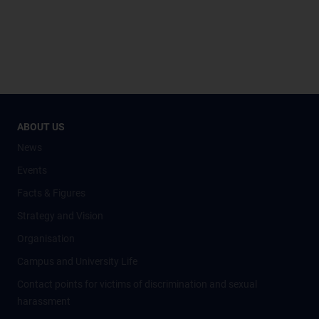
ABOUT US
News
Events
Facts & Figures
Strategy and Vision
Organisation
Campus and University Life
Contact points for victims of discrimination and sexual
harassment