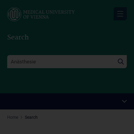
Skip
to
main
content
Search
Home
Search