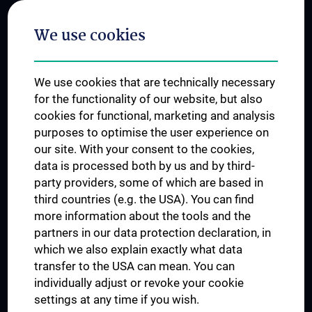
Postgraduate Trainings
We use cookies
Dual Career
Trusted Reseach - Research Security - Foreign Interference
We use cookies that are technically necessary
UNESCO Chair on Bioethics
for the functionality of our website, but also
MUVI
cookies for functional, marketing and analysis
purposes to optimise the user experience on
our site. With your consent to the cookies,
Connect with us
data is processed both by us and by third-
party providers, some of which are based in
third countries (e.g. the USA). You can find
more information about the tools and the
partners in our data protection declaration, in
which we also explain exactly what data
PRESSE
transfer to the USA can mean. You can
JOBS
individually adjust or revoke your cookie
MEDUNI SHOP
settings at any time if you wish.