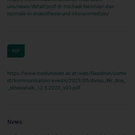
uns/news/detail/prof-dr-michael-hiesmayr-das-
normale-in-anaesthesie-und-intensivmedizin/
PDF
https://www.meduniwien.ac.at/web/fileadmin/conte
nt/kommunikation/events/2023/05/Aviso_Wr_Ana_
_sthesietalk_12.5.2023_v03.pdf
News