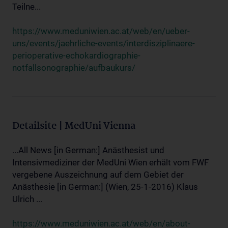
Teilne...
https://www.meduniwien.ac.at/web/en/ueber-
uns/events/jaehrliche-events/interdisziplinaere-
perioperative-echokardiographie-
notfallsonographie/aufbaukurs/
Detailsite | MedUni Vienna
...All News [in German:] Anästhesist und
Intensivmediziner der MedUni Wien erhält vom FWF
vergebene Auszeichnung auf dem Gebiet der
Anästhesie [in German:] (Wien, 25-1-2016) Klaus
Ulrich ...
https://www.meduniwien.ac.at/web/en/about-