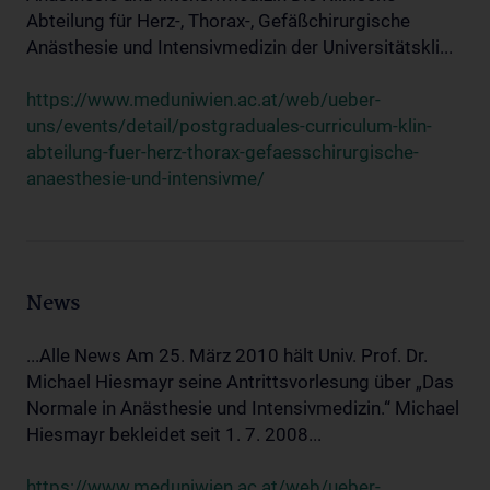
Abteilung für Herz-, Thorax-, Gefäßchirurgische
Anästhesie und Intensivmedizin der Universitätskli...
https://www.meduniwien.ac.at/web/ueber-
uns/events/detail/postgraduales-curriculum-klin-
abteilung-fuer-herz-thorax-gefaesschirurgische-
anaesthesie-und-intensivme/
News
...Alle News Am 25. März 2010 hält Univ. Prof. Dr.
Michael Hiesmayr seine Antrittsvorlesung über „Das
Normale in Anästhesie und Intensivmedizin.“ Michael
Hiesmayr bekleidet seit 1. 7. 2008...
https://www.meduniwien.ac.at/web/ueber-