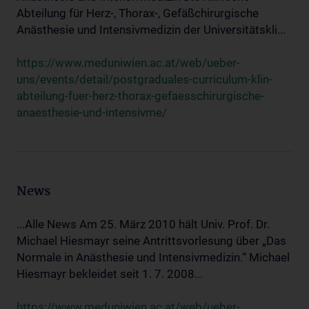
Abteilung für Herz-, Thorax-, Gefäßchirurgische
Anästhesie und Intensivmedizin der Universitätskli...
https://www.meduniwien.ac.at/web/ueber-
uns/events/detail/postgraduales-curriculum-klin-
abteilung-fuer-herz-thorax-gefaesschirurgische-
anaesthesie-und-intensivme/
News
...Alle News Am 25. März 2010 hält Univ. Prof. Dr.
Michael Hiesmayr seine Antrittsvorlesung über „Das
Normale in Anästhesie und Intensivmedizin.“ Michael
Hiesmayr bekleidet seit 1. 7. 2008...
https://www.meduniwien.ac.at/web/ueber-