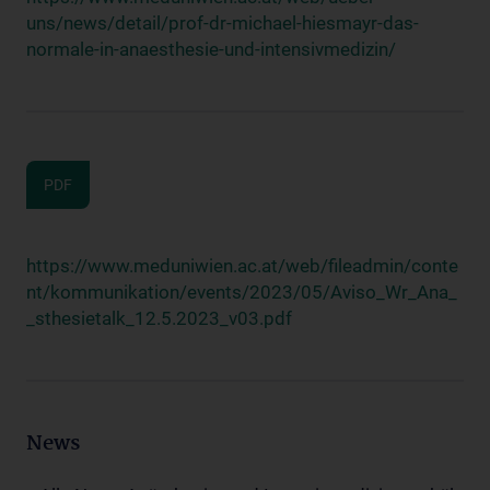
uns/news/detail/prof-dr-michael-hiesmayr-das-
normale-in-anaesthesie-und-intensivmedizin/
PDF
https://www.meduniwien.ac.at/web/fileadmin/conte
nt/kommunikation/events/2023/05/Aviso_Wr_Ana_
_sthesietalk_12.5.2023_v03.pdf
News