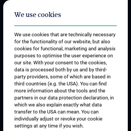
Postgraduate Trainings
We use cookies
Dual Career
Trusted Reseach - Research Security - Foreign Interference
We use cookies that are technically necessary
UNESCO Chair on Bioethics
for the functionality of our website, but also
MUVI
cookies for functional, marketing and analysis
purposes to optimise the user experience on
our site. With your consent to the cookies,
Connect with us
data is processed both by us and by third-
party providers, some of which are based in
third countries (e.g. the USA). You can find
more information about the tools and the
partners in our data protection declaration, in
which we also explain exactly what data
PRESSE
transfer to the USA can mean. You can
JOBS
individually adjust or revoke your cookie
MEDUNI SHOP
settings at any time if you wish.