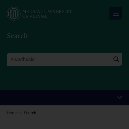
Skip
to
main
content
Search
Home
Search