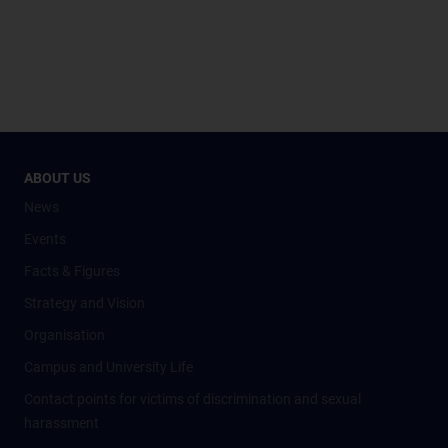
ABOUT US
News
Events
Facts & Figures
Strategy and Vision
Organisation
Campus and University Life
Contact points for victims of discrimination and sexual
harassment