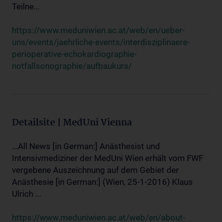
Teilne...
https://www.meduniwien.ac.at/web/en/ueber-
uns/events/jaehrliche-events/interdisziplinaere-
perioperative-echokardiographie-
notfallsonographie/aufbaukurs/
Detailsite | MedUni Vienna
...All News [in German:] Anästhesist und
Intensivmediziner der MedUni Wien erhält vom FWF
vergebene Auszeichnung auf dem Gebiet der
Anästhesie [in German:] (Wien, 25-1-2016) Klaus
Ulrich ...
https://www.meduniwien.ac.at/web/en/about-