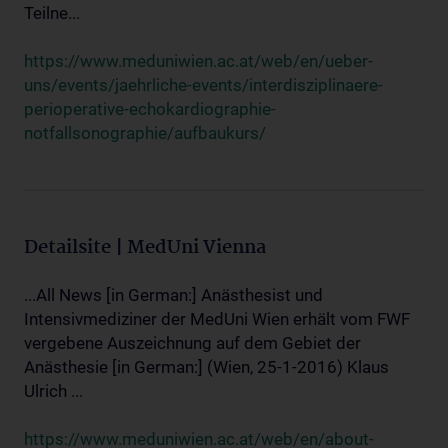
Teilne...
https://www.meduniwien.ac.at/web/en/ueber-
uns/events/jaehrliche-events/interdisziplinaere-
perioperative-echokardiographie-
notfallsonographie/aufbaukurs/
Detailsite | MedUni Vienna
...All News [in German:] Anästhesist und
Intensivmediziner der MedUni Wien erhält vom FWF
vergebene Auszeichnung auf dem Gebiet der
Anästhesie [in German:] (Wien, 25-1-2016) Klaus
Ulrich ...
https://www.meduniwien.ac.at/web/en/about-