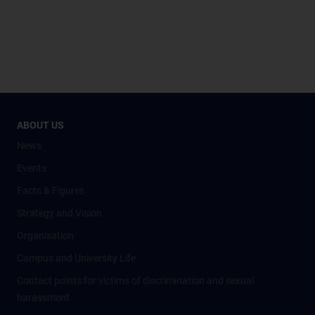
ABOUT US
News
Events
Facts & Figures
Strategy and Vision
Organisation
Campus and University Life
Contact points for victims of discrimination and sexual
harassment