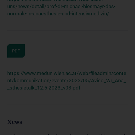
uns/news/detail/prof-dr-michael-hiesmayr-das-
normale-in-anaesthesie-und-intensivmedizin/
PDF
https://www.meduniwien.ac.at/web/fileadmin/conte
nt/kommunikation/events/2023/05/Aviso_Wr_Ana_
_sthesietalk_12.5.2023_v03.pdf
News