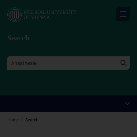
Skip
to
main
content
Search
Home
Search