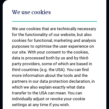
Postgraduate Trainings
We use cookies
Dual Career
Trusted Reseach - Research Security - Foreign Interference
We use cookies that are technically necessary
UNESCO Chair on Bioethics
for the functionality of our website, but also
MUVI
cookies for functional, marketing and analysis
purposes to optimise the user experience on
our site. With your consent to the cookies,
Connect with us
data is processed both by us and by third-
party providers, some of which are based in
third countries (e.g. the USA). You can find
more information about the tools and the
partners in our data protection declaration, in
which we also explain exactly what data
PRESSE
transfer to the USA can mean. You can
JOBS
individually adjust or revoke your cookie
MEDUNI SHOP
settings at any time if you wish.