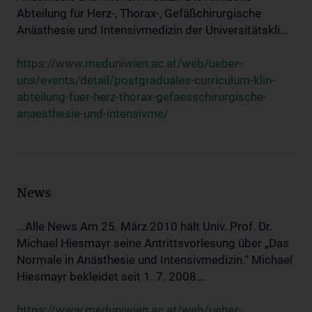
Abteilung für Herz-, Thorax-, Gefäßchirurgische
Anästhesie und Intensivmedizin der Universitätskli...
https://www.meduniwien.ac.at/web/ueber-
uns/events/detail/postgraduales-curriculum-klin-
abteilung-fuer-herz-thorax-gefaesschirurgische-
anaesthesie-und-intensivme/
News
...Alle News Am 25. März 2010 hält Univ. Prof. Dr.
Michael Hiesmayr seine Antrittsvorlesung über „Das
Normale in Anästhesie und Intensivmedizin.“ Michael
Hiesmayr bekleidet seit 1. 7. 2008...
https://www.meduniwien.ac.at/web/ueber-