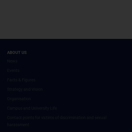
ABOUT US
News
Events
Facts & Figures
Strategy and Vision
Organisation
Campus and University Life
Contact points for victims of discrimination and sexual
harassment