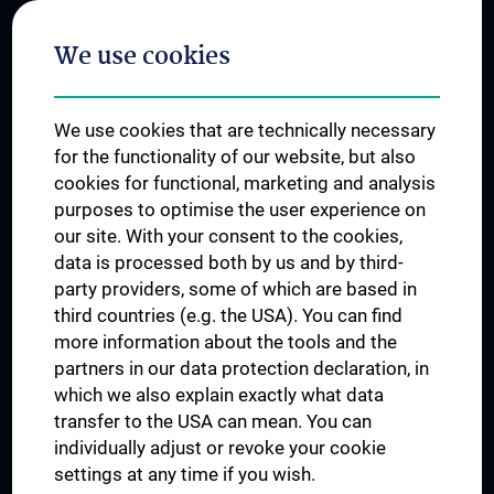
Postgraduate Trainings
We use cookies
Dual Career
Trusted Reseach - Research Security - Foreign Interference
We use cookies that are technically necessary
UNESCO Chair on Bioethics
for the functionality of our website, but also
MUVI
cookies for functional, marketing and analysis
purposes to optimise the user experience on
our site. With your consent to the cookies,
Connect with us
data is processed both by us and by third-
party providers, some of which are based in
third countries (e.g. the USA). You can find
more information about the tools and the
partners in our data protection declaration, in
which we also explain exactly what data
PRESSE
transfer to the USA can mean. You can
JOBS
individually adjust or revoke your cookie
MEDUNI SHOP
settings at any time if you wish.