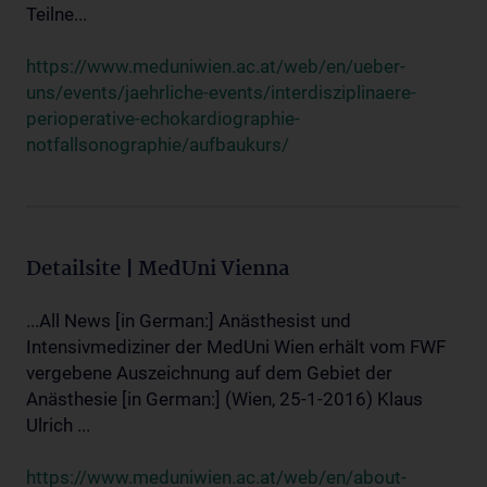
Teilne...
https://www.meduniwien.ac.at/web/en/ueber-
uns/events/jaehrliche-events/interdisziplinaere-
perioperative-echokardiographie-
notfallsonographie/aufbaukurs/
Detailsite | MedUni Vienna
...All News [in German:] Anästhesist und
Intensivmediziner der MedUni Wien erhält vom FWF
vergebene Auszeichnung auf dem Gebiet der
Anästhesie [in German:] (Wien, 25-1-2016) Klaus
Ulrich ...
https://www.meduniwien.ac.at/web/en/about-