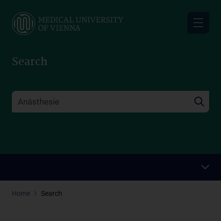
Skip
to
main
content
Search
Home
Search