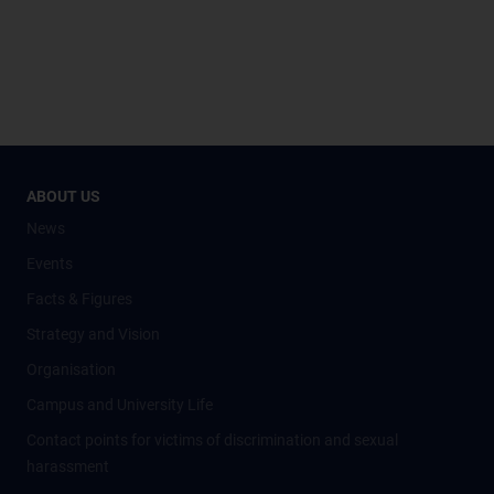
ABOUT US
News
Events
Facts & Figures
Strategy and Vision
Organisation
Campus and University Life
Contact points for victims of discrimination and sexual
harassment