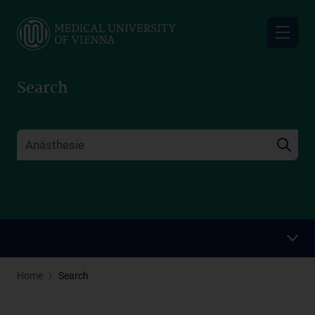
Skip
to
main
content
Search
Home
Search