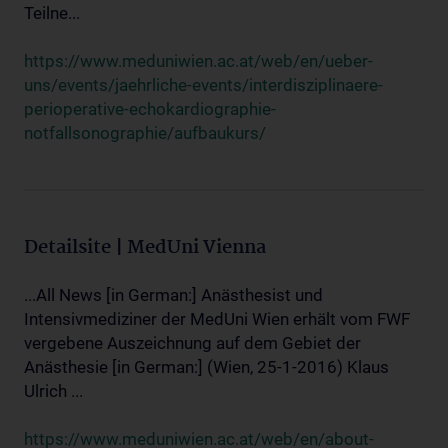
Teilne...
https://www.meduniwien.ac.at/web/en/ueber-
uns/events/jaehrliche-events/interdisziplinaere-
perioperative-echokardiographie-
notfallsonographie/aufbaukurs/
Detailsite | MedUni Vienna
...All News [in German:] Anästhesist und
Intensivmediziner der MedUni Wien erhält vom FWF
vergebene Auszeichnung auf dem Gebiet der
Anästhesie [in German:] (Wien, 25-1-2016) Klaus
Ulrich ...
https://www.meduniwien.ac.at/web/en/about-