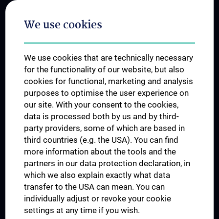
Postgraduate Trainings
We use cookies
Dual Career
Trusted Reseach - Research Security - Foreign Interference
We use cookies that are technically necessary
UNESCO Chair on Bioethics
for the functionality of our website, but also
MUVI
cookies for functional, marketing and analysis
purposes to optimise the user experience on
our site. With your consent to the cookies,
Connect with us
data is processed both by us and by third-
party providers, some of which are based in
third countries (e.g. the USA). You can find
more information about the tools and the
partners in our data protection declaration, in
which we also explain exactly what data
PRESSE
transfer to the USA can mean. You can
JOBS
individually adjust or revoke your cookie
MEDUNI SHOP
settings at any time if you wish.