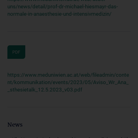
uns/news/detail/prof-dr-michael-hiesmayr-das-
normale-in-anaesthesie-und-intensivmedizin/
PDF
https://www.meduniwien.ac.at/web/fileadmin/conte
nt/kommunikation/events/2023/05/Aviso_Wr_Ana_
_sthesietalk_12.5.2023_v03.pdf
News