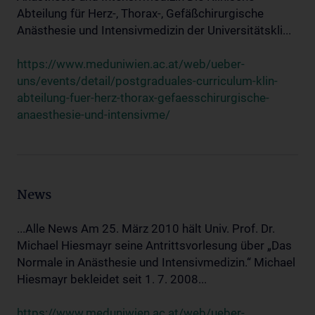
Abteilung für Herz-, Thorax-, Gefäßchirurgische
Anästhesie und Intensivmedizin der Universitätskli...
https://www.meduniwien.ac.at/web/ueber-
uns/events/detail/postgraduales-curriculum-klin-
abteilung-fuer-herz-thorax-gefaesschirurgische-
anaesthesie-und-intensivme/
News
...Alle News Am 25. März 2010 hält Univ. Prof. Dr.
Michael Hiesmayr seine Antrittsvorlesung über „Das
Normale in Anästhesie und Intensivmedizin.“ Michael
Hiesmayr bekleidet seit 1. 7. 2008...
https://www.meduniwien.ac.at/web/ueber-