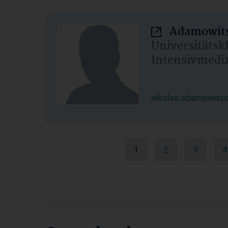
Adamowits
Universitätsk
Intensivmedi
nikolas.adamowits
1
2
3
4