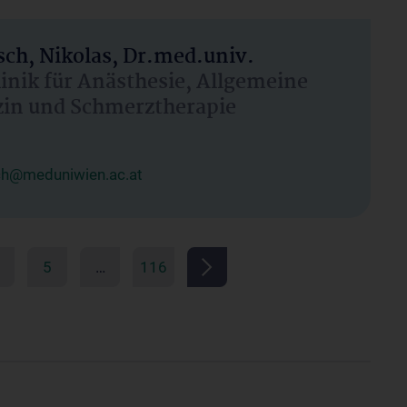
ch, Nikolas, Dr.med.univ.
linik für Anästhesie, Allgemeine
zin und Schmerztherapie
ch@meduniwien.ac.at
5
…
116