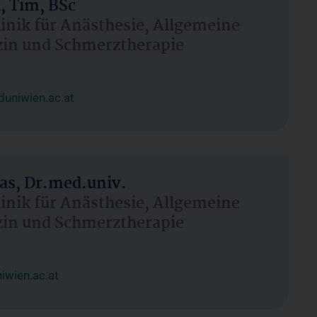
, Tim, BSc
linik für Anästhesie, Allgemeine
zin und Schmerztherapie
uniwien.ac.at
as, Dr.med.univ.
linik für Anästhesie, Allgemeine
zin und Schmerztherapie
wien.ac.at