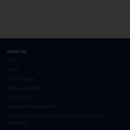
ABOUT US
News
Events
Facts & Figures
Strategy and Vision
Organisation
Campus and University Life
Contact points for victims of discrimination and sexual
harassment