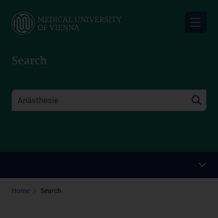
Skip
to
main
content
Search
Home
Search