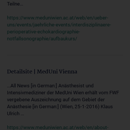
Teilne...
https://www.meduniwien.ac.at/web/en/ueber-
uns/events/jaehrliche-events/interdisziplinaere-
perioperative-echokardiographie-
notfallsonographie/aufbaukurs/
Detailsite | MedUni Vienna
...All News [in German:] Anästhesist und
Intensivmediziner der MedUni Wien erhält vom FWF
vergebene Auszeichnung auf dem Gebiet der
Anästhesie [in German:] (Wien, 25-1-2016) Klaus
Ulrich ...
https://www.meduniwien.ac.at/web/en/about-