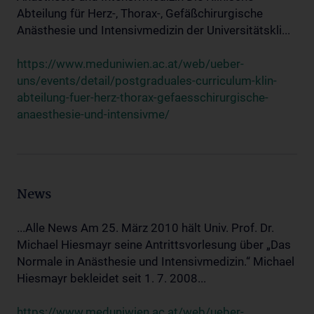
Abteilung für Herz-, Thorax-, Gefäßchirurgische
Anästhesie und Intensivmedizin der Universitätskli...
https://www.meduniwien.ac.at/web/ueber-
uns/events/detail/postgraduales-curriculum-klin-
abteilung-fuer-herz-thorax-gefaesschirurgische-
anaesthesie-und-intensivme/
News
...Alle News Am 25. März 2010 hält Univ. Prof. Dr.
Michael Hiesmayr seine Antrittsvorlesung über „Das
Normale in Anästhesie und Intensivmedizin.“ Michael
Hiesmayr bekleidet seit 1. 7. 2008...
https://www.meduniwien.ac.at/web/ueber-