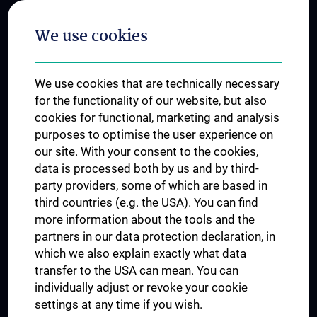
Postgraduate Trainings
We use cookies
Dual Career
Trusted Reseach - Research Security - Foreign Interference
We use cookies that are technically necessary
UNESCO Chair on Bioethics
for the functionality of our website, but also
MUVI
cookies for functional, marketing and analysis
purposes to optimise the user experience on
our site. With your consent to the cookies,
Connect with us
data is processed both by us and by third-
party providers, some of which are based in
third countries (e.g. the USA). You can find
more information about the tools and the
partners in our data protection declaration, in
which we also explain exactly what data
PRESSE
transfer to the USA can mean. You can
JOBS
individually adjust or revoke your cookie
MEDUNI SHOP
settings at any time if you wish.