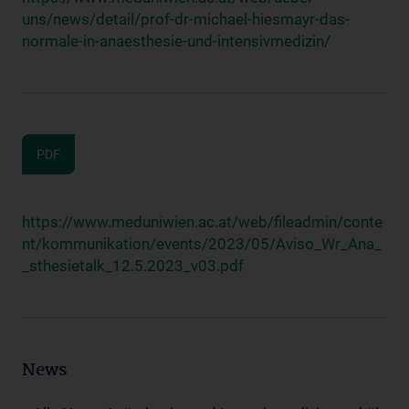
uns/news/detail/prof-dr-michael-hiesmayr-das-
normale-in-anaesthesie-und-intensivmedizin/
PDF
https://www.meduniwien.ac.at/web/fileadmin/conte
nt/kommunikation/events/2023/05/Aviso_Wr_Ana_
_sthesietalk_12.5.2023_v03.pdf
News