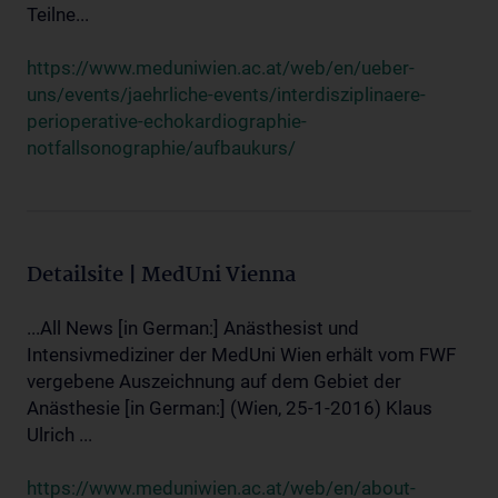
Teilne...
https://www.meduniwien.ac.at/web/en/ueber-
uns/events/jaehrliche-events/interdisziplinaere-
perioperative-echokardiographie-
notfallsonographie/aufbaukurs/
Detailsite | MedUni Vienna
...All News [in German:] Anästhesist und
Intensivmediziner der MedUni Wien erhält vom FWF
vergebene Auszeichnung auf dem Gebiet der
Anästhesie [in German:] (Wien, 25-1-2016) Klaus
Ulrich ...
https://www.meduniwien.ac.at/web/en/about-