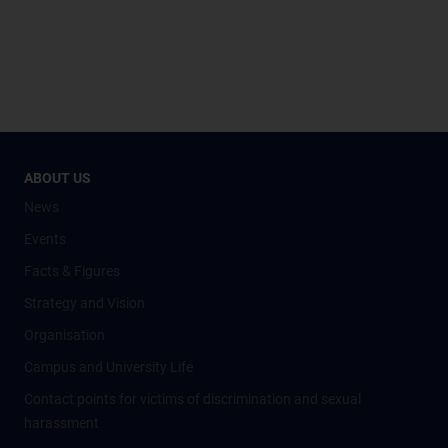
ABOUT US
News
Events
Facts & Figures
Strategy and Vision
Organisation
Campus and University Life
Contact points for victims of discrimination and sexual
harassment