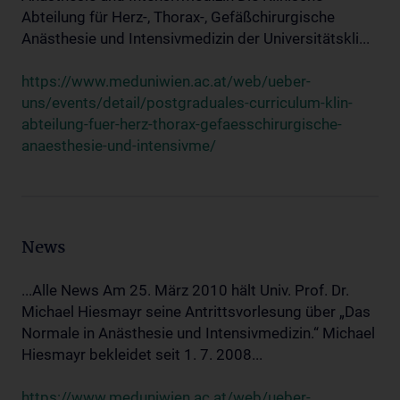
Abteilung für Herz-, Thorax-, Gefäßchirurgische
Anästhesie und Intensivmedizin der Universitätskli...
https://www.meduniwien.ac.at/web/ueber-
uns/events/detail/postgraduales-curriculum-klin-
abteilung-fuer-herz-thorax-gefaesschirurgische-
anaesthesie-und-intensivme/
News
...Alle News Am 25. März 2010 hält Univ. Prof. Dr.
Michael Hiesmayr seine Antrittsvorlesung über „Das
Normale in Anästhesie und Intensivmedizin.“ Michael
Hiesmayr bekleidet seit 1. 7. 2008...
https://www.meduniwien.ac.at/web/ueber-