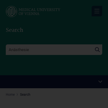
Skip
to
main
content
Search
Home
Search