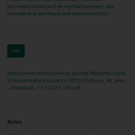
uns/news/detail/prof-dr-michael-hiesmayr-das-
normale-in-anaesthesie-und-intensivmedizin/
PDF
https://www.meduniwien.ac.at/web/fileadmin/conte
nt/kommunikation/events/2023/05/Aviso_Wr_Ana_
_sthesietalk_12.5.2023_v03.pdf
News