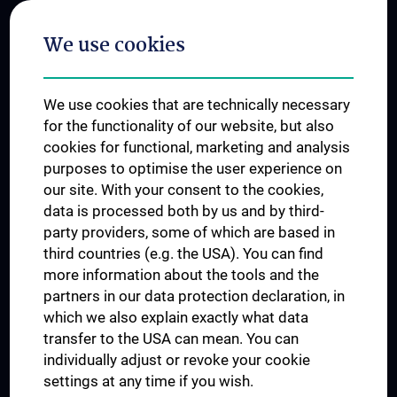
Postgraduate Trainings
We use cookies
Dual Career
Trusted Reseach - Research Security - Foreign Interference
We use cookies that are technically necessary
UNESCO Chair on Bioethics
for the functionality of our website, but also
MUVI
cookies for functional, marketing and analysis
purposes to optimise the user experience on
our site. With your consent to the cookies,
Connect with us
data is processed both by us and by third-
party providers, some of which are based in
third countries (e.g. the USA). You can find
more information about the tools and the
partners in our data protection declaration, in
which we also explain exactly what data
PRESSE
transfer to the USA can mean. You can
JOBS
individually adjust or revoke your cookie
MEDUNI SHOP
settings at any time if you wish.