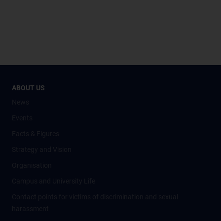
ABOUT US
News
Events
Facts & Figures
Strategy and Vision
Organisation
Campus and University Life
Contact points for victims of discrimination and sexual
harassment