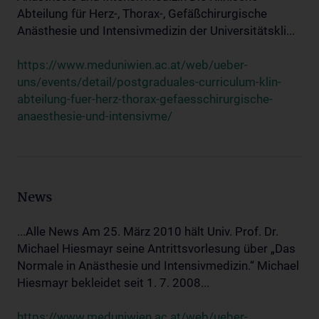
Abteilung für Herz-, Thorax-, Gefäßchirurgische
Anästhesie und Intensivmedizin der Universitätskli...
https://www.meduniwien.ac.at/web/ueber-
uns/events/detail/postgraduales-curriculum-klin-
abteilung-fuer-herz-thorax-gefaesschirurgische-
anaesthesie-und-intensivme/
News
...Alle News Am 25. März 2010 hält Univ. Prof. Dr.
Michael Hiesmayr seine Antrittsvorlesung über „Das
Normale in Anästhesie und Intensivmedizin.“ Michael
Hiesmayr bekleidet seit 1. 7. 2008...
https://www.meduniwien.ac.at/web/ueber-