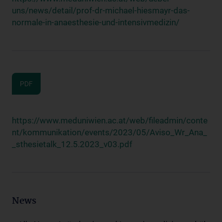
uns/news/detail/prof-dr-michael-hiesmayr-das-
normale-in-anaesthesie-und-intensivmedizin/
PDF
https://www.meduniwien.ac.at/web/fileadmin/conte
nt/kommunikation/events/2023/05/Aviso_Wr_Ana_
_sthesietalk_12.5.2023_v03.pdf
News