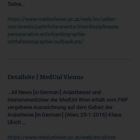
Teilne...
https://www.meduniwien.ac.at/web/en/ueber-
uns/events/jaehrliche-events/interdisziplinaere-
perioperative-echokardiographie-
notfallsonographie/aufbaukurs/
Detailsite | MedUni Vienna
...All News [in German:] Anästhesist und
Intensivmediziner der MedUni Wien erhält vom FWF
vergebene Auszeichnung auf dem Gebiet der
Anästhesie [in German:] (Wien, 25-1-2016) Klaus
Ulrich ...
https://www.meduniwien.ac.at/web/en/about-