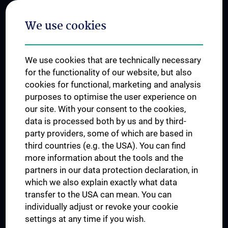
Postgraduate Trainings
We use cookies
Dual Career
Trusted Reseach - Research Security - Foreign Interference
We use cookies that are technically necessary
UNESCO Chair on Bioethics
for the functionality of our website, but also
MUVI
cookies for functional, marketing and analysis
purposes to optimise the user experience on
our site. With your consent to the cookies,
Connect with us
data is processed both by us and by third-
party providers, some of which are based in
third countries (e.g. the USA). You can find
more information about the tools and the
partners in our data protection declaration, in
which we also explain exactly what data
PRESSE
transfer to the USA can mean. You can
JOBS
individually adjust or revoke your cookie
MEDUNI SHOP
settings at any time if you wish.