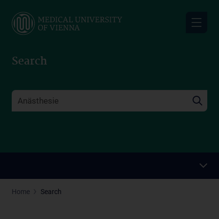
Skip
to
main
content
Search
Home
Search