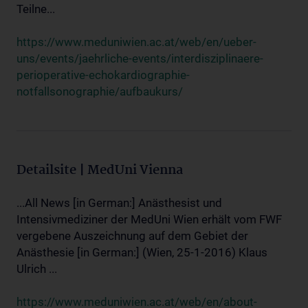
Teilne...
https://www.meduniwien.ac.at/web/en/ueber-
uns/events/jaehrliche-events/interdisziplinaere-
perioperative-echokardiographie-
notfallsonographie/aufbaukurs/
Detailsite | MedUni Vienna
...All News [in German:] Anästhesist und
Intensivmediziner der MedUni Wien erhält vom FWF
vergebene Auszeichnung auf dem Gebiet der
Anästhesie [in German:] (Wien, 25-1-2016) Klaus
Ulrich ...
https://www.meduniwien.ac.at/web/en/about-