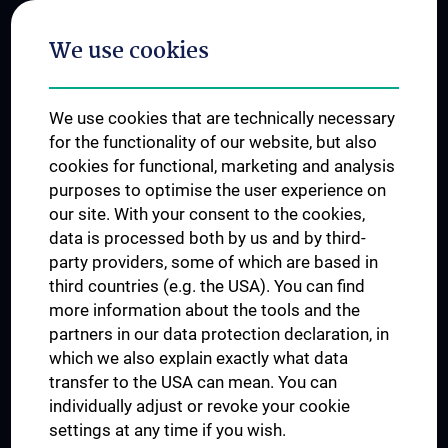
Postgraduate Trainings
We use cookies
Dual Career
Trusted Reseach - Research Security - Foreign Interference
We use cookies that are technically necessary
UNESCO Chair on Bioethics
for the functionality of our website, but also
MUVI
cookies for functional, marketing and analysis
purposes to optimise the user experience on
our site. With your consent to the cookies,
Connect with us
data is processed both by us and by third-
party providers, some of which are based in
third countries (e.g. the USA). You can find
more information about the tools and the
partners in our data protection declaration, in
which we also explain exactly what data
PRESSE
transfer to the USA can mean. You can
JOBS
individually adjust or revoke your cookie
MEDUNI SHOP
settings at any time if you wish.