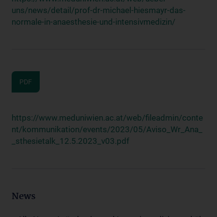
uns/news/detail/prof-dr-michael-hiesmayr-das-
normale-in-anaesthesie-und-intensivmedizin/
PDF
https://www.meduniwien.ac.at/web/fileadmin/conte
nt/kommunikation/events/2023/05/Aviso_Wr_Ana_
_sthesietalk_12.5.2023_v03.pdf
News