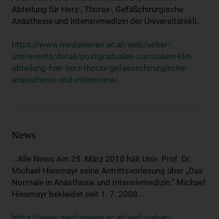
Abteilung für Herz-, Thorax-, Gefäßchirurgische
Anästhesie und Intensivmedizin der Universitätskli...
https://www.meduniwien.ac.at/web/ueber-
uns/events/detail/postgraduales-curriculum-klin-
abteilung-fuer-herz-thorax-gefaesschirurgische-
anaesthesie-und-intensivme/
News
...Alle News Am 25. März 2010 hält Univ. Prof. Dr.
Michael Hiesmayr seine Antrittsvorlesung über „Das
Normale in Anästhesie und Intensivmedizin.“ Michael
Hiesmayr bekleidet seit 1. 7. 2008...
https://www.meduniwien.ac.at/web/ueber-