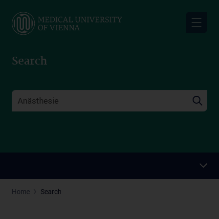
Skip
to
main
content
Search
Home
Search