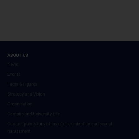
ABOUT US
News
Events
Facts & Figures
Strategy and Vision
Organisation
Campus and University Life
Contact points for victims of discrimination and sexual
harassment