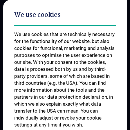
Postgraduate Trainings
We use cookies
Dual Career
Trusted Reseach - Research Security - Foreign Interference
We use cookies that are technically necessary
UNESCO Chair on Bioethics
for the functionality of our website, but also
MUVI
cookies for functional, marketing and analysis
purposes to optimise the user experience on
our site. With your consent to the cookies,
Connect with us
data is processed both by us and by third-
party providers, some of which are based in
third countries (e.g. the USA). You can find
more information about the tools and the
partners in our data protection declaration, in
which we also explain exactly what data
PRESSE
transfer to the USA can mean. You can
JOBS
individually adjust or revoke your cookie
MEDUNI SHOP
settings at any time if you wish.