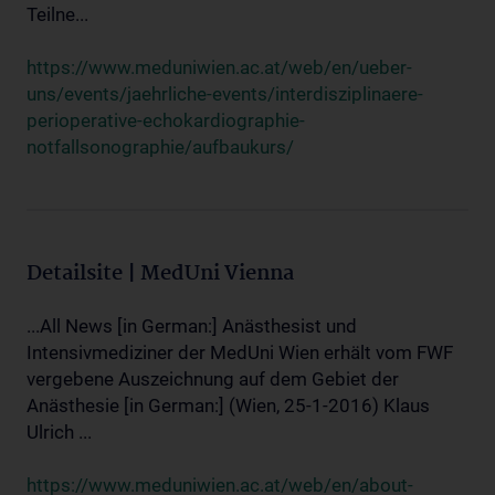
Teilne...
https://www.meduniwien.ac.at/web/en/ueber-
uns/events/jaehrliche-events/interdisziplinaere-
perioperative-echokardiographie-
notfallsonographie/aufbaukurs/
Detailsite | MedUni Vienna
...All News [in German:] Anästhesist und
Intensivmediziner der MedUni Wien erhält vom FWF
vergebene Auszeichnung auf dem Gebiet der
Anästhesie [in German:] (Wien, 25-1-2016) Klaus
Ulrich ...
https://www.meduniwien.ac.at/web/en/about-