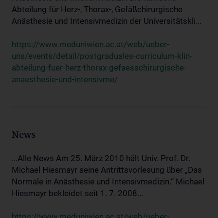
Abteilung für Herz-, Thorax-, Gefäßchirurgische
Anästhesie und Intensivmedizin der Universitätskli...
https://www.meduniwien.ac.at/web/ueber-
uns/events/detail/postgraduales-curriculum-klin-
abteilung-fuer-herz-thorax-gefaesschirurgische-
anaesthesie-und-intensivme/
News
...Alle News Am 25. März 2010 hält Univ. Prof. Dr.
Michael Hiesmayr seine Antrittsvorlesung über „Das
Normale in Anästhesie und Intensivmedizin.“ Michael
Hiesmayr bekleidet seit 1. 7. 2008...
https://www.meduniwien.ac.at/web/ueber-