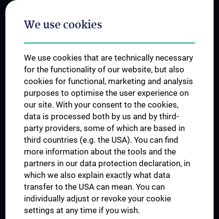
Postgraduate Trainings
We use cookies
Dual Career
Trusted Reseach - Research Security - Foreign Interference
We use cookies that are technically necessary
UNESCO Chair on Bioethics
for the functionality of our website, but also
MUVI
cookies for functional, marketing and analysis
purposes to optimise the user experience on
our site. With your consent to the cookies,
Connect with us
data is processed both by us and by third-
party providers, some of which are based in
third countries (e.g. the USA). You can find
more information about the tools and the
partners in our data protection declaration, in
which we also explain exactly what data
PRESSE
transfer to the USA can mean. You can
JOBS
individually adjust or revoke your cookie
MEDUNI SHOP
settings at any time if you wish.