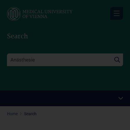
Skip
to
main
content
Search
Home
Search