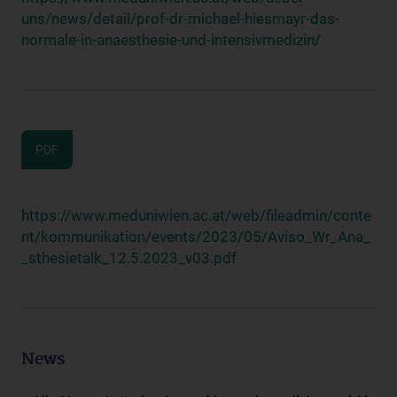
uns/news/detail/prof-dr-michael-hiesmayr-das-
normale-in-anaesthesie-und-intensivmedizin/
PDF
https://www.meduniwien.ac.at/web/fileadmin/conte
nt/kommunikation/events/2023/05/Aviso_Wr_Ana_
_sthesietalk_12.5.2023_v03.pdf
News