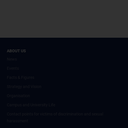
ABOUT US
News
Events
Facts & Figures
Strategy and Vision
Organisation
Campus and University Life
Contact points for victims of discrimination and sexual
harassment