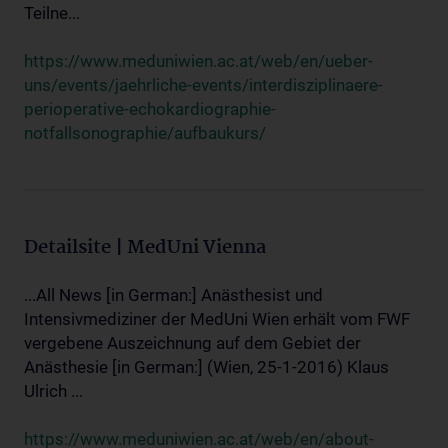
Teilne...
https://www.meduniwien.ac.at/web/en/ueber-
uns/events/jaehrliche-events/interdisziplinaere-
perioperative-echokardiographie-
notfallsonographie/aufbaukurs/
Detailsite | MedUni Vienna
...All News [in German:] Anästhesist und
Intensivmediziner der MedUni Wien erhält vom FWF
vergebene Auszeichnung auf dem Gebiet der
Anästhesie [in German:] (Wien, 25-1-2016) Klaus
Ulrich ...
https://www.meduniwien.ac.at/web/en/about-