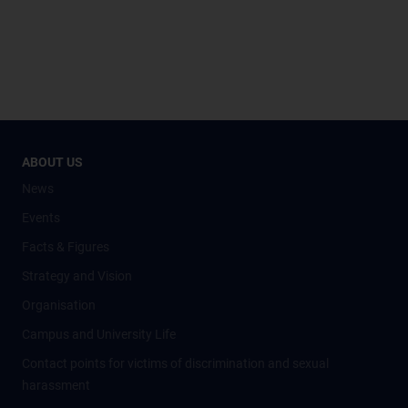
ABOUT US
News
Events
Facts & Figures
Strategy and Vision
Organisation
Campus and University Life
Contact points for victims of discrimination and sexual
harassment