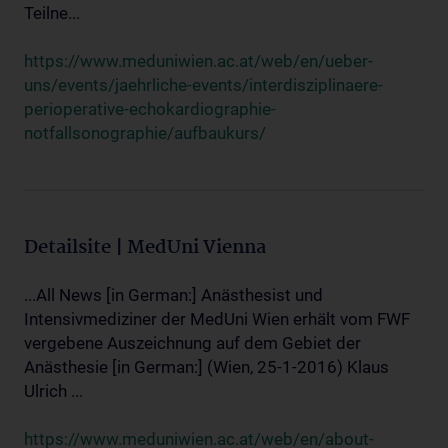
Teilne...
https://www.meduniwien.ac.at/web/en/ueber-
uns/events/jaehrliche-events/interdisziplinaere-
perioperative-echokardiographie-
notfallsonographie/aufbaukurs/
Detailsite | MedUni Vienna
...All News [in German:] Anästhesist und
Intensivmediziner der MedUni Wien erhält vom FWF
vergebene Auszeichnung auf dem Gebiet der
Anästhesie [in German:] (Wien, 25-1-2016) Klaus
Ulrich ...
https://www.meduniwien.ac.at/web/en/about-