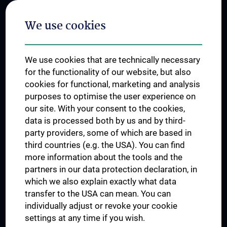
Postgraduate Trainings
We use cookies
Dual Career
Trusted Reseach - Research Security - Foreign Interference
We use cookies that are technically necessary
UNESCO Chair on Bioethics
for the functionality of our website, but also
MUVI
cookies for functional, marketing and analysis
purposes to optimise the user experience on
our site. With your consent to the cookies,
Connect with us
data is processed both by us and by third-
party providers, some of which are based in
third countries (e.g. the USA). You can find
more information about the tools and the
partners in our data protection declaration, in
which we also explain exactly what data
PRESSE
transfer to the USA can mean. You can
JOBS
individually adjust or revoke your cookie
MEDUNI SHOP
settings at any time if you wish.