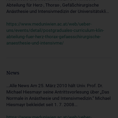
Abteilung für Herz-, Thorax-, Gefäßchirurgische
Anästhesie und Intensivmedizin der Universitätskli...
https://www.meduniwien.ac.at/web/ueber-
uns/events/detail/postgraduales-curriculum-klin-
abteilung-fuer-herz-thorax-gefaesschirurgische-
anaesthesie-und-intensivme/
News
...Alle News Am 25. März 2010 hält Univ. Prof. Dr.
Michael Hiesmayr seine Antrittsvorlesung über „Das
Normale in Anästhesie und Intensivmedizin.“ Michael
Hiesmayr bekleidet seit 1. 7. 2008...
https://www.meduniwien.ac.at/web/ueber-