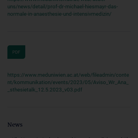
uns/news/detail/prof-dr-michael-hiesmayr-das-
normale-in-anaesthesie-und-intensivmedizin/
PDF
https://www.meduniwien.ac.at/web/fileadmin/conte
nt/kommunikation/events/2023/05/Aviso_Wr_Ana_
_sthesietalk_12.5.2023_v03.pdf
News