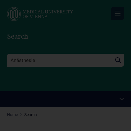
Skip
to
main
content
Search
Home
Search