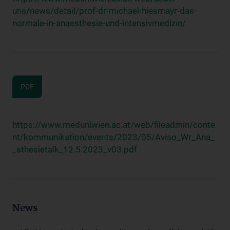
uns/news/detail/prof-dr-michael-hiesmayr-das-
normale-in-anaesthesie-und-intensivmedizin/
PDF
https://www.meduniwien.ac.at/web/fileadmin/conte
nt/kommunikation/events/2023/05/Aviso_Wr_Ana_
_sthesietalk_12.5.2023_v03.pdf
News