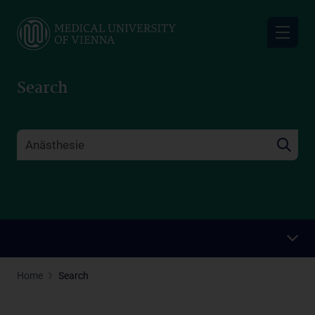
Skip
to
main
content
Search
Home
Search