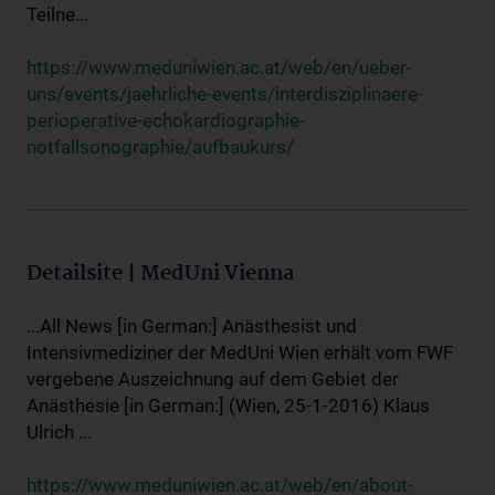
Teilne...
https://www.meduniwien.ac.at/web/en/ueber-
uns/events/jaehrliche-events/interdisziplinaere-
perioperative-echokardiographie-
notfallsonographie/aufbaukurs/
Detailsite | MedUni Vienna
...All News [in German:] Anästhesist und
Intensivmediziner der MedUni Wien erhält vom FWF
vergebene Auszeichnung auf dem Gebiet der
Anästhesie [in German:] (Wien, 25-1-2016) Klaus
Ulrich ...
https://www.meduniwien.ac.at/web/en/about-