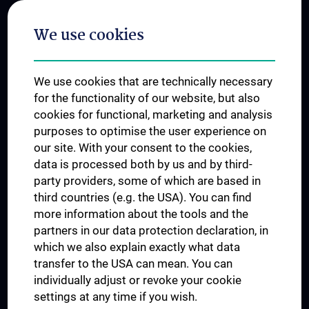
Postgraduate Trainings
We use cookies
Dual Career
Trusted Reseach - Research Security - Foreign Interference
We use cookies that are technically necessary
UNESCO Chair on Bioethics
for the functionality of our website, but also
MUVI
cookies for functional, marketing and analysis
purposes to optimise the user experience on
our site. With your consent to the cookies,
Connect with us
data is processed both by us and by third-
party providers, some of which are based in
third countries (e.g. the USA). You can find
more information about the tools and the
partners in our data protection declaration, in
which we also explain exactly what data
PRESSE
transfer to the USA can mean. You can
JOBS
individually adjust or revoke your cookie
MEDUNI SHOP
settings at any time if you wish.