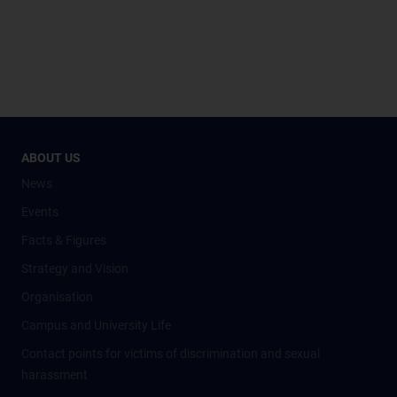
ABOUT US
News
Events
Facts & Figures
Strategy and Vision
Organisation
Campus and University Life
Contact points for victims of discrimination and sexual
harassment