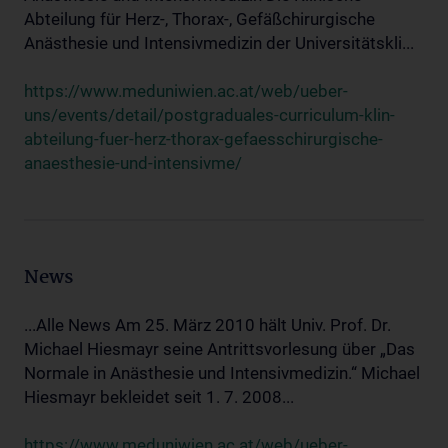
Abteilung für Herz-, Thorax-, Gefäßchirurgische
Anästhesie und Intensivmedizin der Universitätskli...
https://www.meduniwien.ac.at/web/ueber-
uns/events/detail/postgraduales-curriculum-klin-
abteilung-fuer-herz-thorax-gefaesschirurgische-
anaesthesie-und-intensivme/
News
...Alle News Am 25. März 2010 hält Univ. Prof. Dr.
Michael Hiesmayr seine Antrittsvorlesung über „Das
Normale in Anästhesie und Intensivmedizin.“ Michael
Hiesmayr bekleidet seit 1. 7. 2008...
https://www.meduniwien.ac.at/web/ueber-