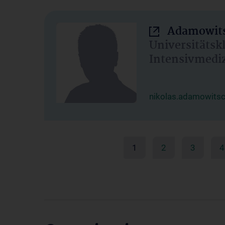
Adamowits
Universitätsk
Intensivmedi
nikolas.adamowits
1
2
3
4