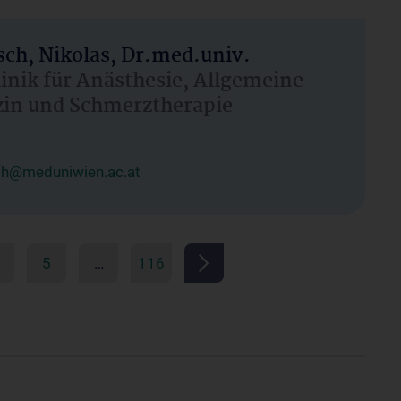
ch, Nikolas, Dr.med.univ.
linik für Anästhesie, Allgemeine
zin und Schmerztherapie
ch@meduniwien.ac.at
5
…
116