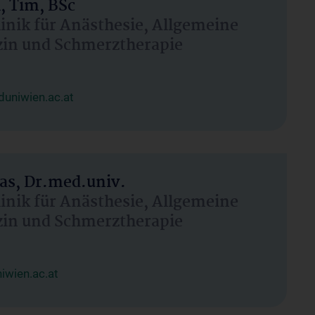
, Tim, BSc
linik für Anästhesie, Allgemeine
zin und Schmerztherapie
uniwien.ac.at
as, Dr.med.univ.
linik für Anästhesie, Allgemeine
zin und Schmerztherapie
wien.ac.at