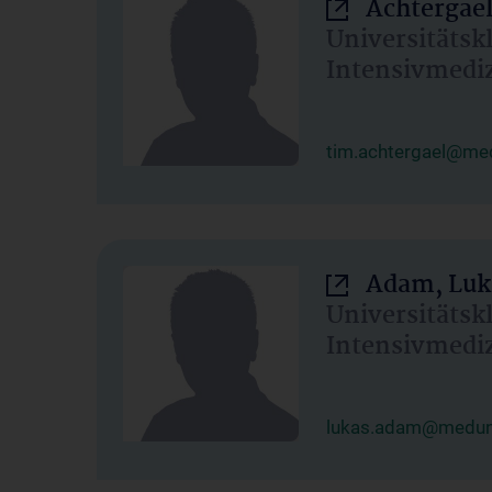
Achtergael
Universitätsk
Intensivmedi
tim.achtergael@med
Adam, Luk
Universitätsk
Intensivmedi
lukas.adam@meduni