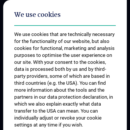
Postgraduate Trainings
We use cookies
Dual Career
Trusted Reseach - Research Security - Foreign Interference
We use cookies that are technically necessary
UNESCO Chair on Bioethics
for the functionality of our website, but also
MUVI
cookies for functional, marketing and analysis
purposes to optimise the user experience on
our site. With your consent to the cookies,
Connect with us
data is processed both by us and by third-
party providers, some of which are based in
third countries (e.g. the USA). You can find
more information about the tools and the
partners in our data protection declaration, in
which we also explain exactly what data
PRESSE
transfer to the USA can mean. You can
JOBS
individually adjust or revoke your cookie
MEDUNI SHOP
settings at any time if you wish.