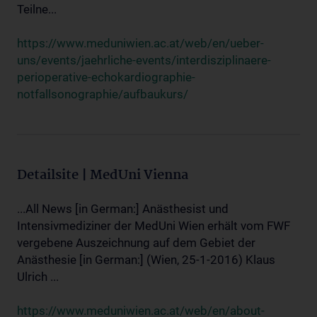
Teilne...
https://www.meduniwien.ac.at/web/en/ueber-
uns/events/jaehrliche-events/interdisziplinaere-
perioperative-echokardiographie-
notfallsonographie/aufbaukurs/
Detailsite | MedUni Vienna
...All News [in German:] Anästhesist und
Intensivmediziner der MedUni Wien erhält vom FWF
vergebene Auszeichnung auf dem Gebiet der
Anästhesie [in German:] (Wien, 25-1-2016) Klaus
Ulrich ...
https://www.meduniwien.ac.at/web/en/about-