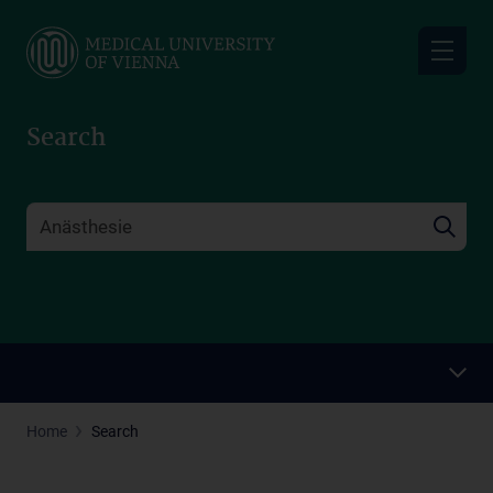
Skip
to
main
content
Search
Home
Search