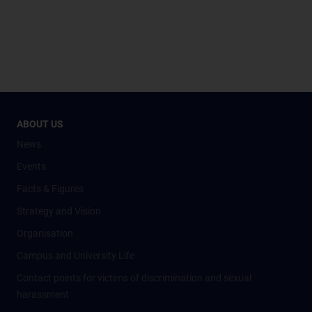
ABOUT US
News
Events
Facts & Figures
Strategy and Vision
Organisation
Campus and University Life
Contact points for victims of discrimination and sexual
harassment