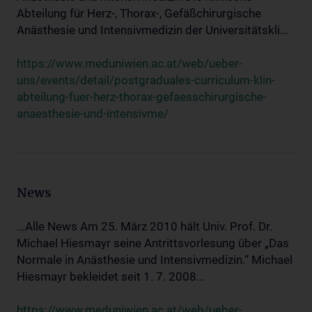
Abteilung für Herz-, Thorax-, Gefäßchirurgische
Anästhesie und Intensivmedizin der Universitätskli...
https://www.meduniwien.ac.at/web/ueber-
uns/events/detail/postgraduales-curriculum-klin-
abteilung-fuer-herz-thorax-gefaesschirurgische-
anaesthesie-und-intensivme/
News
...Alle News Am 25. März 2010 hält Univ. Prof. Dr.
Michael Hiesmayr seine Antrittsvorlesung über „Das
Normale in Anästhesie und Intensivmedizin.“ Michael
Hiesmayr bekleidet seit 1. 7. 2008...
https://www.meduniwien.ac.at/web/ueber-