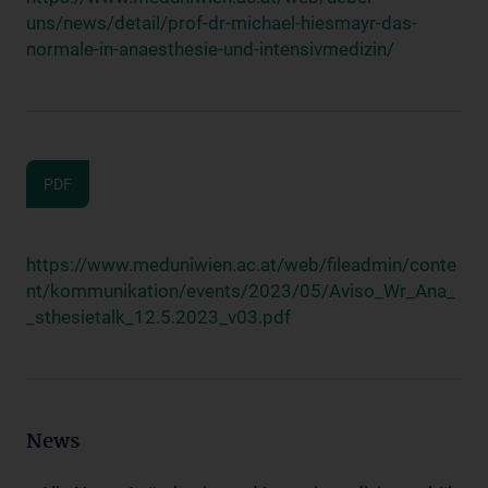
uns/news/detail/prof-dr-michael-hiesmayr-das-
normale-in-anaesthesie-und-intensivmedizin/
PDF
https://www.meduniwien.ac.at/web/fileadmin/conte
nt/kommunikation/events/2023/05/Aviso_Wr_Ana_
_sthesietalk_12.5.2023_v03.pdf
News