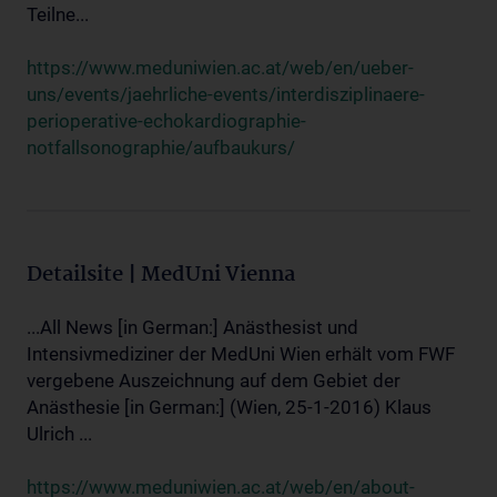
Teilne...
https://www.meduniwien.ac.at/web/en/ueber-
uns/events/jaehrliche-events/interdisziplinaere-
perioperative-echokardiographie-
notfallsonographie/aufbaukurs/
Detailsite | MedUni Vienna
...All News [in German:] Anästhesist und
Intensivmediziner der MedUni Wien erhält vom FWF
vergebene Auszeichnung auf dem Gebiet der
Anästhesie [in German:] (Wien, 25-1-2016) Klaus
Ulrich ...
https://www.meduniwien.ac.at/web/en/about-