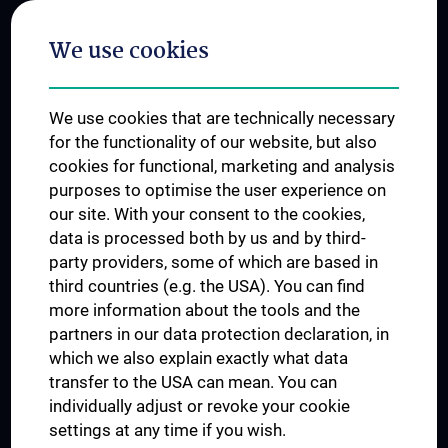
Postgraduate Trainings
We use cookies
Dual Career
Trusted Reseach - Research Security - Foreign Interference
We use cookies that are technically necessary
UNESCO Chair on Bioethics
for the functionality of our website, but also
MUVI
cookies for functional, marketing and analysis
purposes to optimise the user experience on
our site. With your consent to the cookies,
Connect with us
data is processed both by us and by third-
party providers, some of which are based in
third countries (e.g. the USA). You can find
more information about the tools and the
partners in our data protection declaration, in
which we also explain exactly what data
PRESSE
transfer to the USA can mean. You can
JOBS
individually adjust or revoke your cookie
MEDUNI SHOP
settings at any time if you wish.