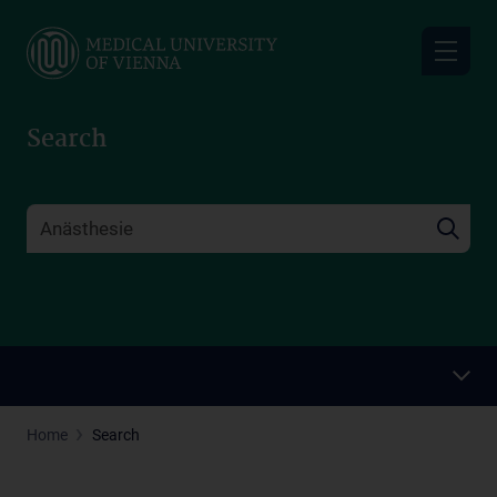
Skip
to
main
content
Search
Home
Search