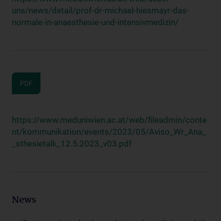
uns/news/detail/prof-dr-michael-hiesmayr-das-
normale-in-anaesthesie-und-intensivmedizin/
PDF
https://www.meduniwien.ac.at/web/fileadmin/conte
nt/kommunikation/events/2023/05/Aviso_Wr_Ana_
_sthesietalk_12.5.2023_v03.pdf
News