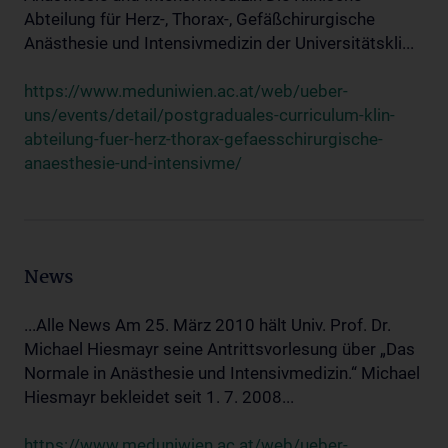
Abteilung für Herz-, Thorax-, Gefäßchirurgische
Anästhesie und Intensivmedizin der Universitätskli...
https://www.meduniwien.ac.at/web/ueber-
uns/events/detail/postgraduales-curriculum-klin-
abteilung-fuer-herz-thorax-gefaesschirurgische-
anaesthesie-und-intensivme/
News
...Alle News Am 25. März 2010 hält Univ. Prof. Dr.
Michael Hiesmayr seine Antrittsvorlesung über „Das
Normale in Anästhesie und Intensivmedizin.“ Michael
Hiesmayr bekleidet seit 1. 7. 2008...
https://www.meduniwien.ac.at/web/ueber-