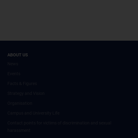
ABOUT US
News
Events
Facts & Figures
Strategy and Vision
Organisation
Campus and University Life
Contact points for victims of discrimination and sexual
harassment