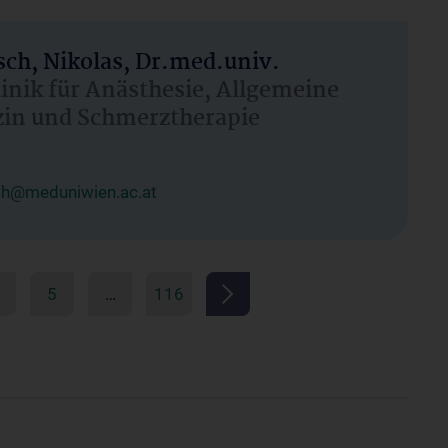
ch, Nikolas, Dr.med.univ.
linik für Anästhesie, Allgemeine
zin und Schmerztherapie
ch@meduniwien.ac.at
5
…
116