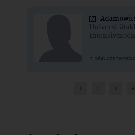
Adamowits
Universitätsk
Intensivmedi
nikolas.adamowits
1
2
3
4