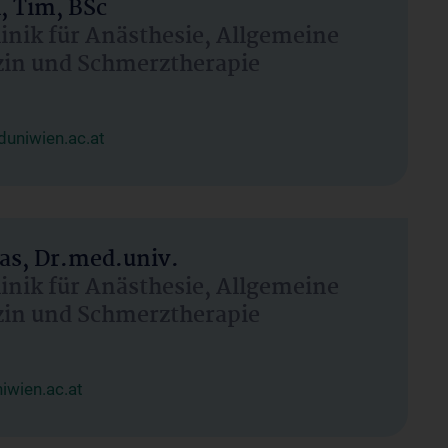
, Tim, BSc
linik für Anästhesie, Allgemeine
zin und Schmerztherapie
uniwien.ac.at
as, Dr.med.univ.
linik für Anästhesie, Allgemeine
zin und Schmerztherapie
wien.ac.at