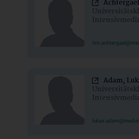
Achtergael
Universitätsk
Intensivmedi
tim.achtergael@med
Adam, Luk
Universitätsk
Intensivmedi
lukas.adam@meduni