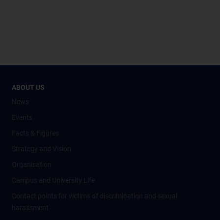
ABOUT US
News
Events
Facts & Figures
Strategy and Vision
Organisation
Campus and University Life
Contact points for victims of discrimination and sexual
harassment