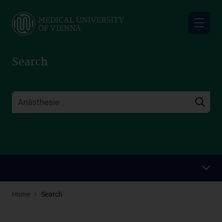
Skip
to
main
content
Search
Home
Search