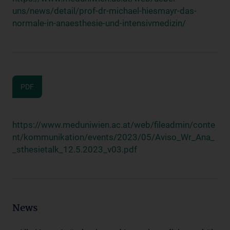
uns/news/detail/prof-dr-michael-hiesmayr-das-
normale-in-anaesthesie-und-intensivmedizin/
PDF
https://www.meduniwien.ac.at/web/fileadmin/conte
nt/kommunikation/events/2023/05/Aviso_Wr_Ana_
_sthesietalk_12.5.2023_v03.pdf
News