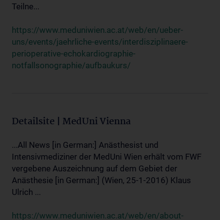
Teilne...
https://www.meduniwien.ac.at/web/en/ueber-
uns/events/jaehrliche-events/interdisziplinaere-
perioperative-echokardiographie-
notfallsonographie/aufbaukurs/
Detailsite | MedUni Vienna
...All News [in German:] Anästhesist und
Intensivmediziner der MedUni Wien erhält vom FWF
vergebene Auszeichnung auf dem Gebiet der
Anästhesie [in German:] (Wien, 25-1-2016) Klaus
Ulrich ...
https://www.meduniwien.ac.at/web/en/about-