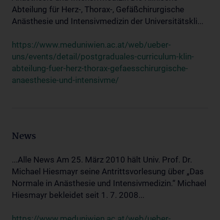
Abteilung für Herz-, Thorax-, Gefäßchirurgische
Anästhesie und Intensivmedizin der Universitätskli...
https://www.meduniwien.ac.at/web/ueber-
uns/events/detail/postgraduales-curriculum-klin-
abteilung-fuer-herz-thorax-gefaesschirurgische-
anaesthesie-und-intensivme/
News
...Alle News Am 25. März 2010 hält Univ. Prof. Dr.
Michael Hiesmayr seine Antrittsvorlesung über „Das
Normale in Anästhesie und Intensivmedizin.“ Michael
Hiesmayr bekleidet seit 1. 7. 2008...
https://www.meduniwien.ac.at/web/ueber-