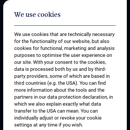
Postgraduate Trainings
We use cookies
Dual Career
Trusted Reseach - Research Security - Foreign Interference
We use cookies that are technically necessary
UNESCO Chair on Bioethics
for the functionality of our website, but also
MUVI
cookies for functional, marketing and analysis
purposes to optimise the user experience on
our site. With your consent to the cookies,
Connect with us
data is processed both by us and by third-
party providers, some of which are based in
third countries (e.g. the USA). You can find
more information about the tools and the
partners in our data protection declaration, in
which we also explain exactly what data
PRESSE
transfer to the USA can mean. You can
JOBS
individually adjust or revoke your cookie
MEDUNI SHOP
settings at any time if you wish.